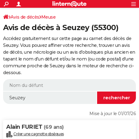
ACTUALITÉS
Connexion
S'inscrire
Avis de décès
Meuse
Rechercher
Société
Education
Villes
Politique
Faits Divers
Monde
+
SPORT
Avis de décès à Seuzey (55300)
Football
Cyclisme
Forum
Coupe du monde 2026
Tennis
Rugby
CULTURE
Accédez gratuitement sur cette page au carnet des décès de
TNT
Cinéma
Musique
Programme TV
Streaming
Sorties cinéma
+
Seuzey. Vous pouvez affiner votre recherche, trouver un avis
FINANCE
de décès, une nécrologie ou un avis d'obsèques plus ancien en
Impôts
Immobilier
Banque
Crédit
Retraite
Epargne
Risques naturels par ville
Assurance
AUTO
tapant le nom d'un défunt et/ou le nom (ou code postal) d'une
commune proche de Seuzey dans le moteur de recherche ci-
Réserver un essai
Berlines
Forum auto
Essais
Citadines
SUV
+
HIGH-TECH
dessous.
Meilleur smartphone
Ordinateurs
Guide high-tech
Mobiles
Internet
Jeux vidéo
+
BRICOLAGE
Aménagement intérieur
Cuisine
Jardinage
+
Forum
Extérieur
Salle de bains
Rangement
WEEK-END
Escapades
Expositions
Week-end nature
Guides de France
Patrimoine
Musées
+
LIFESTYLE
Mise à jour le 01/07/26
Bien-être
Mode
+
Art de vivre
Loisirs
Modes de vie
SANTE
Alain FURIET
(69 ans)
Guide de la santé
Médicaments
+
Alimentation
Maladies
Sommeil
VOYAGE
Créer une cagnotte obsèques