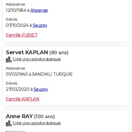
Naissance
City break
Voyage de noces
Climat
Destinations
Voyage nature
Forum
+
PHOTO
12/10/1954 à
Algrange
GUIDES D'ACHAT
Décès
07/10/2024 à
Seuzey
BONS PLANS
Famille FURIET
CARTE DE VOEUX
Servet KAPLAN
(80 ans)
Carte Bonne année
Carte Pâques
Carte de Noël
Carte Saint-Valentin
Carte d'anniversaire
DICTIONNAIRE
Créer une cagnotte obsèques
Biographies
Expressions
Dictionnaire
Citations
Proverbes
PROGRAMME TV
Naissance
01/03/1940 à SANDIKLI TURQUIE
COPAINS D'AVANT
Décès
27/03/2020 à
Seuzey
Se connecter
Collèges
Universités
Service militaire
S'inscrire
Lycées
Primaires
Entreprises
Avis de recherche
AVIS DE DÉCÈS
Famille KAPLAN
FORUM
Lifestyle
Sport
Television
Cinema
Bricolage
Culture
Auto
Voyage
Anne RAY
(100 ans)
Créer une cagnotte obsèques