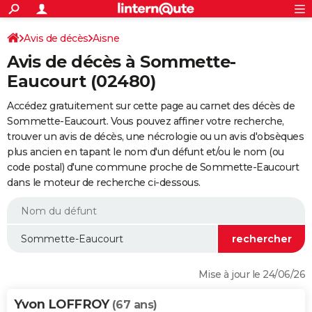
ACTUALITÉS
Connexion
S'inscrire
Avis de décès
Aisne
Rechercher
Société
Education
Villes
Politique
Faits Divers
Monde
+
SPORT
Avis de décès à Sommette-
Football
Cyclisme
Forum
Coupe du monde 2026
Tennis
Rugby
CULTURE
Eaucourt (02480)
TNT
Cinéma
Musique
Programme TV
Streaming
Sorties cinéma
+
FINANCE
Accédez gratuitement sur cette page au carnet des décès de
Sommette-Eaucourt. Vous pouvez affiner votre recherche,
Impôts
Immobilier
Banque
Crédit
Retraite
Epargne
Risques naturels par ville
Assurance
AUTO
trouver un avis de décès, une nécrologie ou un avis d'obsèques
plus ancien en tapant le nom d'un défunt et/ou le nom (ou
Réserver un essai
Berlines
Forum auto
Essais
Citadines
SUV
+
HIGH-TECH
code postal) d'une commune proche de Sommette-Eaucourt
dans le moteur de recherche ci-dessous.
Meilleur smartphone
Ordinateurs
Guide high-tech
Mobiles
Internet
Jeux vidéo
+
BRICOLAGE
Aménagement intérieur
Cuisine
Jardinage
+
Forum
Extérieur
Salle de bains
Rangement
WEEK-END
Escapades
Expositions
Week-end nature
Guides de France
Patrimoine
Musées
+
LIFESTYLE
Bien-être
Mode
+
Art de vivre
Loisirs
Modes de vie
SANTE
Mise à jour le 24/06/26
Guide de la santé
Médicaments
+
Alimentation
Maladies
Sommeil
VOYAGE
Yvon LOFFROY
(67 ans)