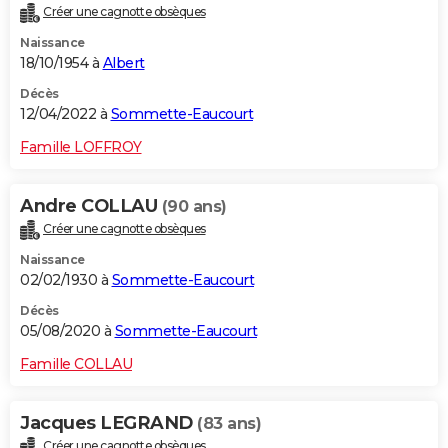
Créer une cagnotte obsèques
City break
Voyage de noces
Climat
Destinations
Voyage nature
Forum
+
PHOTO
Naissance
18/10/1954 à
Albert
GUIDES D'ACHAT
Décès
BONS PLANS
12/04/2022 à
Sommette-Eaucourt
CARTE DE VOEUX
Famille LOFFROY
Carte Bonne année
Carte Pâques
Carte de Noël
Carte Saint-Valentin
Carte d'anniversaire
DICTIONNAIRE
Andre COLLAU
(90 ans)
Biographies
Expressions
Dictionnaire
Citations
Proverbes
PROGRAMME TV
Créer une cagnotte obsèques
Naissance
COPAINS D'AVANT
02/02/1930 à
Sommette-Eaucourt
Se connecter
Collèges
Universités
Service militaire
S'inscrire
Lycées
Primaires
Entreprises
Avis de recherche
AVIS DE DÉCÈS
Décès
05/08/2020 à
Sommette-Eaucourt
FORUM
Famille COLLAU
Lifestyle
Sport
Television
Cinema
Bricolage
Culture
Auto
Voyage
Jacques LEGRAND
(83 ans)
Créer une cagnotte obsèques