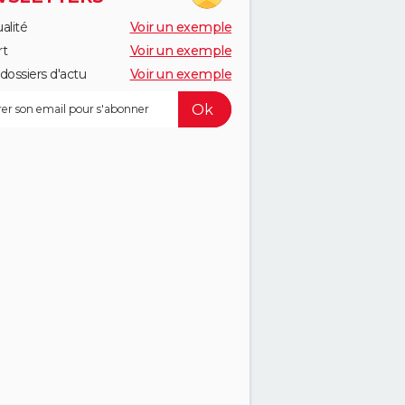
alité
Voir un exemple
rt
Voir un exemple
dossiers d'actu
Voir un exemple