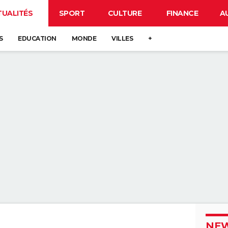
TUALITÉS
SPORT
CULTURE
FINANCE
A
S
EDUCATION
MONDE
VILLES
+
NEW