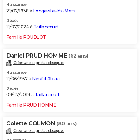
Naissance
City break
Voyage de noces
Climat
Destinations
Voyage nature
Forum
+
PHOTO
21/07/1938 à
Longeville-lès-Metz
GUIDES D'ACHAT
Décès
11/07/2024 à
Taillancourt
BONS PLANS
Famille ROUBLOT
CARTE DE VOEUX
Daniel PRUD HOMME
(62 ans)
Carte Bonne année
Carte Pâques
Carte de Noël
Carte Saint-Valentin
Carte d'anniversaire
DICTIONNAIRE
Créer une cagnotte obsèques
Biographies
Expressions
Dictionnaire
Citations
Proverbes
PROGRAMME TV
Naissance
11/06/1957 à
Neufchâteau
COPAINS D'AVANT
Décès
09/07/2019 à
Taillancourt
Se connecter
Collèges
Universités
Service militaire
S'inscrire
Lycées
Primaires
Entreprises
Avis de recherche
AVIS DE DÉCÈS
Famille PRUD HOMME
FORUM
Lifestyle
Sport
Television
Cinema
Bricolage
Culture
Auto
Voyage
Colette COLMON
(80 ans)
Créer une cagnotte obsèques