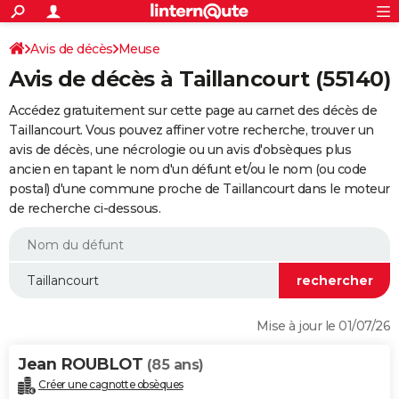
ACTUALITÉS
Connexion
S'inscrire
Avis de décès
Meuse
Rechercher
Société
Education
Villes
Politique
Faits Divers
Monde
+
SPORT
Avis de décès à Taillancourt (55140)
Football
Cyclisme
Forum
Coupe du monde 2026
Tennis
Rugby
CULTURE
Accédez gratuitement sur cette page au carnet des décès de
TNT
Cinéma
Musique
Programme TV
Streaming
Sorties cinéma
+
Taillancourt. Vous pouvez affiner votre recherche, trouver un
FINANCE
avis de décès, une nécrologie ou un avis d'obsèques plus
Impôts
Immobilier
Banque
Crédit
Retraite
Epargne
Risques naturels par ville
Assurance
AUTO
ancien en tapant le nom d'un défunt et/ou le nom (ou code
postal) d'une commune proche de Taillancourt dans le moteur
Réserver un essai
Berlines
Forum auto
Essais
Citadines
SUV
+
HIGH-TECH
de recherche ci-dessous.
Meilleur smartphone
Ordinateurs
Guide high-tech
Mobiles
Internet
Jeux vidéo
+
BRICOLAGE
Aménagement intérieur
Cuisine
Jardinage
+
Forum
Extérieur
Salle de bains
Rangement
WEEK-END
Escapades
Expositions
Week-end nature
Guides de France
Patrimoine
Musées
+
LIFESTYLE
Mise à jour le 01/07/26
Bien-être
Mode
+
Art de vivre
Loisirs
Modes de vie
SANTE
Jean ROUBLOT
(85 ans)
Guide de la santé
Médicaments
+
Alimentation
Maladies
Sommeil
VOYAGE
Créer une cagnotte obsèques