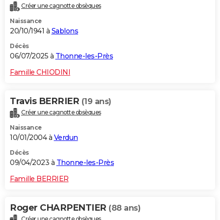
Créer une cagnotte obsèques
City break
Voyage de noces
Climat
Destinations
Voyage nature
Forum
+
PHOTO
Naissance
20/10/1941 à
Sablons
GUIDES D'ACHAT
Décès
BONS PLANS
06/07/2025 à
Thonne-les-Près
CARTE DE VOEUX
Famille CHIODINI
Carte Bonne année
Carte Pâques
Carte de Noël
Carte Saint-Valentin
Carte d'anniversaire
DICTIONNAIRE
Travis BERRIER
(19 ans)
Biographies
Expressions
Dictionnaire
Citations
Proverbes
PROGRAMME TV
Créer une cagnotte obsèques
Naissance
COPAINS D'AVANT
10/01/2004 à
Verdun
Se connecter
Collèges
Universités
Service militaire
S'inscrire
Lycées
Primaires
Entreprises
Avis de recherche
AVIS DE DÉCÈS
Décès
09/04/2023 à
Thonne-les-Près
FORUM
Famille BERRIER
Lifestyle
Sport
Television
Cinema
Bricolage
Culture
Auto
Voyage
Roger CHARPENTIER
(88 ans)
Créer une cagnotte obsèques