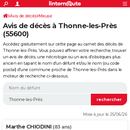
ACTUALITÉS
Connexion
S'inscrire
Avis de décès
Meuse
Rechercher
Société
Education
Villes
Politique
Faits Divers
Monde
+
SPORT
Avis de décès à Thonne-les-Près
Football
Cyclisme
Forum
Coupe du monde 2026
Tennis
Rugby
CULTURE
(55600)
TNT
Cinéma
Musique
Programme TV
Streaming
Sorties cinéma
+
FINANCE
Accédez gratuitement sur cette page au carnet des décès de
Thonne-les-Près. Vous pouvez affiner votre recherche, trouver
Impôts
Immobilier
Banque
Crédit
Retraite
Epargne
Risques naturels par ville
Assurance
AUTO
un avis de décès, une nécrologie ou un avis d'obsèques plus
ancien en tapant le nom d'un défunt et/ou le nom (ou code
Réserver un essai
Berlines
Forum auto
Essais
Citadines
SUV
+
HIGH-TECH
postal) d'une commune proche de Thonne-les-Près dans le
moteur de recherche ci-dessous.
Meilleur smartphone
Ordinateurs
Guide high-tech
Mobiles
Internet
Jeux vidéo
+
BRICOLAGE
Aménagement intérieur
Cuisine
Jardinage
+
Forum
Extérieur
Salle de bains
Rangement
WEEK-END
Escapades
Expositions
Week-end nature
Guides de France
Patrimoine
Musées
+
LIFESTYLE
Bien-être
Mode
+
Art de vivre
Loisirs
Modes de vie
SANTE
Mise à jour le 25/06/26
Guide de la santé
Médicaments
+
Alimentation
Maladies
Sommeil
VOYAGE
Marthe CHIODINI
(83 ans)