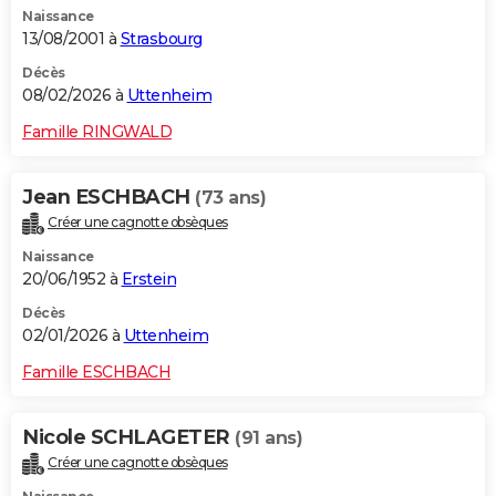
Naissance
City break
Voyage de noces
Climat
Destinations
Voyage nature
Forum
+
PHOTO
13/08/2001 à
Strasbourg
GUIDES D'ACHAT
Décès
08/02/2026 à
Uttenheim
BONS PLANS
Famille RINGWALD
CARTE DE VOEUX
Jean ESCHBACH
(73 ans)
Carte Bonne année
Carte Pâques
Carte de Noël
Carte Saint-Valentin
Carte d'anniversaire
DICTIONNAIRE
Créer une cagnotte obsèques
Biographies
Expressions
Dictionnaire
Citations
Proverbes
PROGRAMME TV
Naissance
20/06/1952 à
Erstein
COPAINS D'AVANT
Décès
02/01/2026 à
Uttenheim
Se connecter
Collèges
Universités
Service militaire
S'inscrire
Lycées
Primaires
Entreprises
Avis de recherche
AVIS DE DÉCÈS
Famille ESCHBACH
FORUM
Lifestyle
Sport
Television
Cinema
Bricolage
Culture
Auto
Voyage
Nicole SCHLAGETER
(91 ans)
Créer une cagnotte obsèques