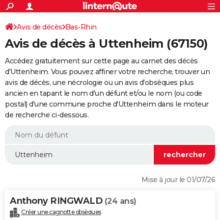
ACTUALITÉS
Connexion
S'inscrire
Avis de décès
Bas-Rhin
Rechercher
Société
Education
Villes
Politique
Faits Divers
Monde
+
SPORT
Avis de décès à Uttenheim (67150)
Football
Cyclisme
Forum
Coupe du monde 2026
Tennis
Rugby
CULTURE
Accédez gratuitement sur cette page au carnet des décès
TNT
Cinéma
Musique
Programme TV
Streaming
Sorties cinéma
+
d'Uttenheim. Vous pouvez affiner votre recherche, trouver un
FINANCE
avis de décès, une nécrologie ou un avis d'obsèques plus
Impôts
Immobilier
Banque
Crédit
Retraite
Epargne
Risques naturels par ville
Assurance
AUTO
ancien en tapant le nom d'un défunt et/ou le nom (ou code
postal) d'une commune proche d'Uttenheim dans le moteur
Réserver un essai
Berlines
Forum auto
Essais
Citadines
SUV
+
HIGH-TECH
de recherche ci-dessous.
Meilleur smartphone
Ordinateurs
Guide high-tech
Mobiles
Internet
Jeux vidéo
+
BRICOLAGE
Aménagement intérieur
Cuisine
Jardinage
+
Forum
Extérieur
Salle de bains
Rangement
WEEK-END
Escapades
Expositions
Week-end nature
Guides de France
Patrimoine
Musées
+
LIFESTYLE
Mise à jour le 01/07/26
Bien-être
Mode
+
Art de vivre
Loisirs
Modes de vie
SANTE
Anthony RINGWALD
(24 ans)
Guide de la santé
Médicaments
+
Alimentation
Maladies
Sommeil
VOYAGE
Créer une cagnotte obsèques