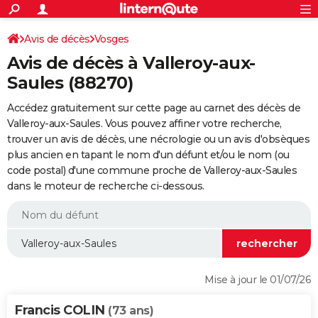
ACTUALITÉS
Connexion
S'inscrire
Avis de décès
Vosges
Rechercher
Société
Education
Villes
Politique
Faits Divers
Monde
+
SPORT
Avis de décès à Valleroy-aux-
Football
Cyclisme
Forum
Coupe du monde 2026
Tennis
Rugby
CULTURE
Saules (88270)
TNT
Cinéma
Musique
Programme TV
Streaming
Sorties cinéma
+
FINANCE
Accédez gratuitement sur cette page au carnet des décès de
Valleroy-aux-Saules. Vous pouvez affiner votre recherche,
Impôts
Immobilier
Banque
Crédit
Retraite
Epargne
Risques naturels par ville
Assurance
AUTO
trouver un avis de décès, une nécrologie ou un avis d'obsèques
plus ancien en tapant le nom d'un défunt et/ou le nom (ou
Réserver un essai
Berlines
Forum auto
Essais
Citadines
SUV
+
HIGH-TECH
code postal) d'une commune proche de Valleroy-aux-Saules
dans le moteur de recherche ci-dessous.
Meilleur smartphone
Ordinateurs
Guide high-tech
Mobiles
Internet
Jeux vidéo
+
BRICOLAGE
Aménagement intérieur
Cuisine
Jardinage
+
Forum
Extérieur
Salle de bains
Rangement
WEEK-END
Escapades
Expositions
Week-end nature
Guides de France
Patrimoine
Musées
+
LIFESTYLE
Bien-être
Mode
+
Art de vivre
Loisirs
Modes de vie
SANTE
Mise à jour le 01/07/26
Guide de la santé
Médicaments
+
Alimentation
Maladies
Sommeil
VOYAGE
Francis COLIN
(73 ans)