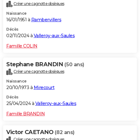
Créer une cagnotte obsèques
City break
Voyage de noces
Climat
Destinations
Voyage nature
Forum
+
PHOTO
Naissance
16/01/1951 à
Rambervillers
GUIDES D'ACHAT
Décès
BONS PLANS
02/11/2024 à
Valleroy-aux-Saules
CARTE DE VOEUX
Famille COLIN
Carte Bonne année
Carte Pâques
Carte de Noël
Carte Saint-Valentin
Carte d'anniversaire
DICTIONNAIRE
Stephane BRANDIN
(50 ans)
Biographies
Expressions
Dictionnaire
Citations
Proverbes
PROGRAMME TV
Créer une cagnotte obsèques
Naissance
COPAINS D'AVANT
20/10/1973 à
Mirecourt
Se connecter
Collèges
Universités
Service militaire
S'inscrire
Lycées
Primaires
Entreprises
Avis de recherche
AVIS DE DÉCÈS
Décès
25/04/2024 à
Valleroy-aux-Saules
FORUM
Famille BRANDIN
Lifestyle
Sport
Television
Cinema
Bricolage
Culture
Auto
Voyage
Victor CAETANO
(82 ans)
Créer une cagnotte obsèques