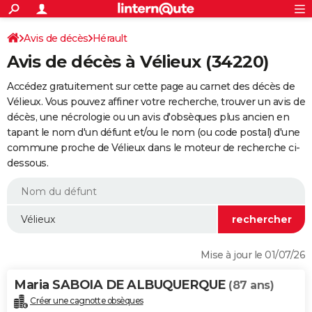
ACTUALITÉS
Connexion
S'inscrire
Avis de décès
Hérault
Rechercher
Société
Education
Villes
Politique
Faits Divers
Monde
+
SPORT
Avis de décès à Vélieux (34220)
Football
Cyclisme
Forum
Coupe du monde 2026
Tennis
Rugby
CULTURE
Accédez gratuitement sur cette page au carnet des décès de
TNT
Cinéma
Musique
Programme TV
Streaming
Sorties cinéma
+
Vélieux. Vous pouvez affiner votre recherche, trouver un avis de
FINANCE
décès, une nécrologie ou un avis d'obsèques plus ancien en
Impôts
Immobilier
Banque
Crédit
Retraite
Epargne
Risques naturels par ville
Assurance
AUTO
tapant le nom d'un défunt et/ou le nom (ou code postal) d'une
commune proche de Vélieux dans le moteur de recherche ci-
Réserver un essai
Berlines
Forum auto
Essais
Citadines
SUV
+
HIGH-TECH
dessous.
Meilleur smartphone
Ordinateurs
Guide high-tech
Mobiles
Internet
Jeux vidéo
+
BRICOLAGE
Aménagement intérieur
Cuisine
Jardinage
+
Forum
Extérieur
Salle de bains
Rangement
WEEK-END
Escapades
Expositions
Week-end nature
Guides de France
Patrimoine
Musées
+
LIFESTYLE
Mise à jour le 01/07/26
Bien-être
Mode
+
Art de vivre
Loisirs
Modes de vie
SANTE
Maria SABOIA DE ALBUQUERQUE
(87 ans)
Guide de la santé
Médicaments
+
Alimentation
Maladies
Sommeil
VOYAGE
Créer une cagnotte obsèques