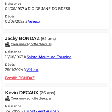
Naissance
City break
Voyage de noces
Climat
Destinations
Voyage nature
Forum
+
PHOTO
04/06/1937 à RIO DE JANEIRO BRESIL
GUIDES D'ACHAT
Décès
07/05/2025 à
Vélieux
BONS PLANS
CARTE DE VOEUX
Jacky BONDAZ
(61 ans)
Créer une cagnotte obsèques
Carte Bonne année
Carte Pâques
Carte de Noël
Carte Saint-Valentin
Carte d'anniversaire
DICTIONNAIRE
Naissance
Biographies
Expressions
Dictionnaire
Citations
Proverbes
16/08/1963 à
Sainte-Maure-de-Touraine
PROGRAMME TV
Décès
COPAINS D'AVANT
25/11/2024 à
Vélieux
Se connecter
Collèges
Universités
Service militaire
S'inscrire
Lycées
Primaires
Entreprises
Avis de recherche
AVIS DE DÉCÈS
Famille BONDAZ
FORUM
Kevin DECAUX
(26 ans)
Lifestyle
Sport
Television
Cinema
Bricolage
Culture
Auto
Voyage
Créer une cagnotte obsèques
Naissance
27/12/1996 à
Mont-Saint-Aignan