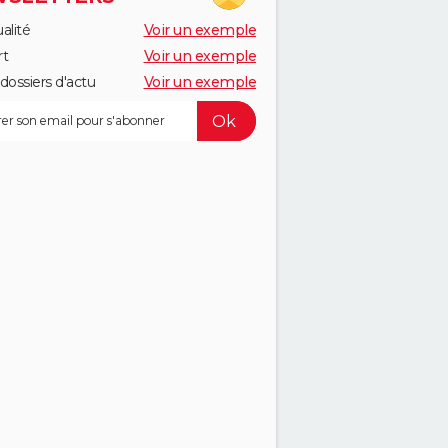
alité
Voir un exemple
rt
Voir un exemple
dossiers d'actu
Voir un exemple