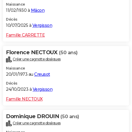
Naissance
City break
Voyage de noces
Climat
Destinations
Voyage nature
Forum
+
PHOTO
11/02/1930 à
Mâcon
GUIDES D'ACHAT
Décès
10/07/2025 à
Vergisson
BONS PLANS
Famille CARRETTE
CARTE DE VOEUX
Florence NECTOUX
(50 ans)
Carte Bonne année
Carte Pâques
Carte de Noël
Carte Saint-Valentin
Carte d'anniversaire
DICTIONNAIRE
Créer une cagnotte obsèques
Biographies
Expressions
Dictionnaire
Citations
Proverbes
PROGRAMME TV
Naissance
20/01/1973 au
Creusot
COPAINS D'AVANT
Décès
24/10/2023 à
Vergisson
Se connecter
Collèges
Universités
Service militaire
S'inscrire
Lycées
Primaires
Entreprises
Avis de recherche
AVIS DE DÉCÈS
Famille NECTOUX
FORUM
Lifestyle
Sport
Television
Cinema
Bricolage
Culture
Auto
Voyage
Dominique DROUIN
(50 ans)
Créer une cagnotte obsèques