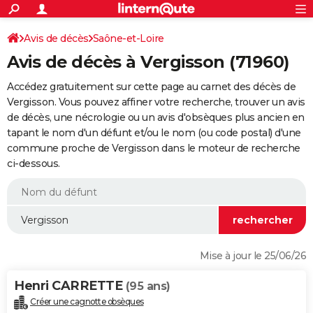
ACTUALITÉS
Connexion
S'inscrire
Avis de décès
Saône-et-Loire
Rechercher
Société
Education
Villes
Politique
Faits Divers
Monde
+
SPORT
Avis de décès à Vergisson (71960)
Football
Cyclisme
Forum
Coupe du monde 2026
Tennis
Rugby
CULTURE
Accédez gratuitement sur cette page au carnet des décès de
TNT
Cinéma
Musique
Programme TV
Streaming
Sorties cinéma
+
Vergisson. Vous pouvez affiner votre recherche, trouver un avis
FINANCE
de décès, une nécrologie ou un avis d'obsèques plus ancien en
Impôts
Immobilier
Banque
Crédit
Retraite
Epargne
Risques naturels par ville
Assurance
AUTO
tapant le nom d'un défunt et/ou le nom (ou code postal) d'une
commune proche de Vergisson dans le moteur de recherche
Réserver un essai
Berlines
Forum auto
Essais
Citadines
SUV
+
HIGH-TECH
ci-dessous.
Meilleur smartphone
Ordinateurs
Guide high-tech
Mobiles
Internet
Jeux vidéo
+
BRICOLAGE
Aménagement intérieur
Cuisine
Jardinage
+
Forum
Extérieur
Salle de bains
Rangement
WEEK-END
Escapades
Expositions
Week-end nature
Guides de France
Patrimoine
Musées
+
LIFESTYLE
Mise à jour le 25/06/26
Bien-être
Mode
+
Art de vivre
Loisirs
Modes de vie
SANTE
Henri CARRETTE
(95 ans)
Guide de la santé
Médicaments
+
Alimentation
Maladies
Sommeil
VOYAGE
Créer une cagnotte obsèques