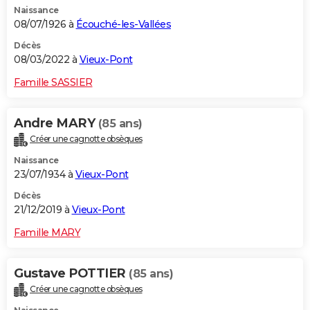
Naissance
City break
Voyage de noces
Climat
Destinations
Voyage nature
Forum
+
PHOTO
08/07/1926 à
Écouché-les-Vallées
GUIDES D'ACHAT
Décès
08/03/2022 à
Vieux-Pont
BONS PLANS
Famille SASSIER
CARTE DE VOEUX
Andre MARY
(85 ans)
Carte Bonne année
Carte Pâques
Carte de Noël
Carte Saint-Valentin
Carte d'anniversaire
DICTIONNAIRE
Créer une cagnotte obsèques
Biographies
Expressions
Dictionnaire
Citations
Proverbes
PROGRAMME TV
Naissance
23/07/1934 à
Vieux-Pont
COPAINS D'AVANT
Décès
21/12/2019 à
Vieux-Pont
Se connecter
Collèges
Universités
Service militaire
S'inscrire
Lycées
Primaires
Entreprises
Avis de recherche
AVIS DE DÉCÈS
Famille MARY
FORUM
Lifestyle
Sport
Television
Cinema
Bricolage
Culture
Auto
Voyage
Gustave POTTIER
(85 ans)
Créer une cagnotte obsèques