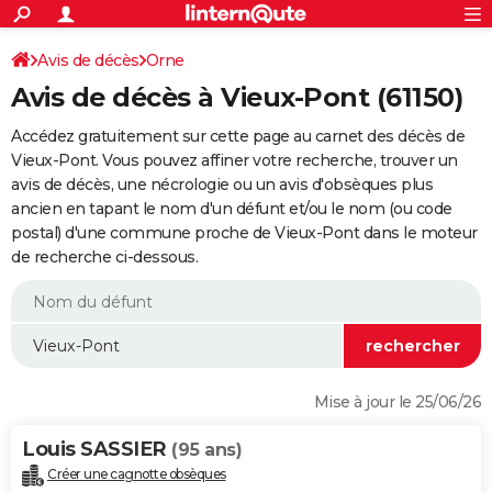
ACTUALITÉS
Connexion
S'inscrire
Avis de décès
Orne
Rechercher
Société
Education
Villes
Politique
Faits Divers
Monde
+
SPORT
Avis de décès à Vieux-Pont (61150)
Football
Cyclisme
Forum
Coupe du monde 2026
Tennis
Rugby
CULTURE
Accédez gratuitement sur cette page au carnet des décès de
TNT
Cinéma
Musique
Programme TV
Streaming
Sorties cinéma
+
Vieux-Pont. Vous pouvez affiner votre recherche, trouver un
FINANCE
avis de décès, une nécrologie ou un avis d'obsèques plus
Impôts
Immobilier
Banque
Crédit
Retraite
Epargne
Risques naturels par ville
Assurance
AUTO
ancien en tapant le nom d'un défunt et/ou le nom (ou code
postal) d'une commune proche de Vieux-Pont dans le moteur
Réserver un essai
Berlines
Forum auto
Essais
Citadines
SUV
+
HIGH-TECH
de recherche ci-dessous.
Meilleur smartphone
Ordinateurs
Guide high-tech
Mobiles
Internet
Jeux vidéo
+
BRICOLAGE
Aménagement intérieur
Cuisine
Jardinage
+
Forum
Extérieur
Salle de bains
Rangement
WEEK-END
Escapades
Expositions
Week-end nature
Guides de France
Patrimoine
Musées
+
LIFESTYLE
Mise à jour le 25/06/26
Bien-être
Mode
+
Art de vivre
Loisirs
Modes de vie
SANTE
Louis SASSIER
(95 ans)
Guide de la santé
Médicaments
+
Alimentation
Maladies
Sommeil
VOYAGE
Créer une cagnotte obsèques