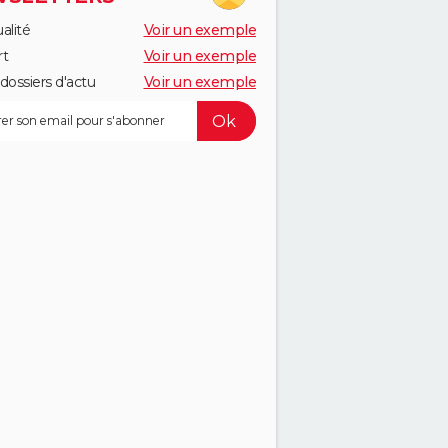
alité
Voir un exemple
rt
Voir un exemple
dossiers d'actu
Voir un exemple