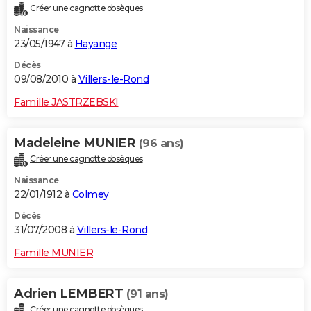
Créer une cagnotte obsèques
City break
Voyage de noces
Climat
Destinations
Voyage nature
Forum
+
PHOTO
Naissance
23/05/1947 à
Hayange
GUIDES D'ACHAT
Décès
BONS PLANS
09/08/2010 à
Villers-le-Rond
CARTE DE VOEUX
Famille JASTRZEBSKI
Carte Bonne année
Carte Pâques
Carte de Noël
Carte Saint-Valentin
Carte d'anniversaire
DICTIONNAIRE
Madeleine MUNIER
(96 ans)
Biographies
Expressions
Dictionnaire
Citations
Proverbes
PROGRAMME TV
Créer une cagnotte obsèques
Naissance
COPAINS D'AVANT
22/01/1912 à
Colmey
Se connecter
Collèges
Universités
Service militaire
S'inscrire
Lycées
Primaires
Entreprises
Avis de recherche
AVIS DE DÉCÈS
Décès
31/07/2008 à
Villers-le-Rond
FORUM
Famille MUNIER
Lifestyle
Sport
Television
Cinema
Bricolage
Culture
Auto
Voyage
Adrien LEMBERT
(91 ans)
Créer une cagnotte obsèques