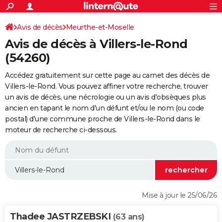
ACTUALITÉS
Connexion
S'inscrire
Avis de décès
Meurthe-et-Moselle
Rechercher
Société
Education
Villes
Politique
Faits Divers
Monde
+
SPORT
Avis de décès à Villers-le-Rond
Football
Cyclisme
Forum
Coupe du monde 2026
Tennis
Rugby
CULTURE
(54260)
TNT
Cinéma
Musique
Programme TV
Streaming
Sorties cinéma
+
FINANCE
Accédez gratuitement sur cette page au carnet des décès de
Villers-le-Rond. Vous pouvez affiner votre recherche, trouver
Impôts
Immobilier
Banque
Crédit
Retraite
Epargne
Risques naturels par ville
Assurance
AUTO
un avis de décès, une nécrologie ou un avis d'obsèques plus
ancien en tapant le nom d'un défunt et/ou le nom (ou code
Réserver un essai
Berlines
Forum auto
Essais
Citadines
SUV
+
HIGH-TECH
postal) d'une commune proche de Villers-le-Rond dans le
moteur de recherche ci-dessous.
Meilleur smartphone
Ordinateurs
Guide high-tech
Mobiles
Internet
Jeux vidéo
+
BRICOLAGE
Aménagement intérieur
Cuisine
Jardinage
+
Forum
Extérieur
Salle de bains
Rangement
WEEK-END
Escapades
Expositions
Week-end nature
Guides de France
Patrimoine
Musées
+
LIFESTYLE
Bien-être
Mode
+
Art de vivre
Loisirs
Modes de vie
SANTE
Mise à jour le 25/06/26
Guide de la santé
Médicaments
+
Alimentation
Maladies
Sommeil
VOYAGE
Thadee JASTRZEBSKI
(63 ans)