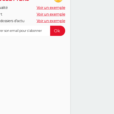
alité
Voir un exemple
rt
Voir un exemple
dossiers d'actu
Voir un exemple