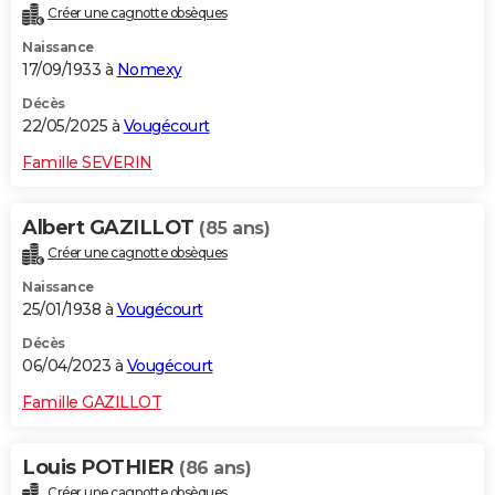
Créer une cagnotte obsèques
City break
Voyage de noces
Climat
Destinations
Voyage nature
Forum
+
PHOTO
Naissance
17/09/1933 à
Nomexy
GUIDES D'ACHAT
Décès
BONS PLANS
22/05/2025 à
Vougécourt
CARTE DE VOEUX
Famille SEVERIN
Carte Bonne année
Carte Pâques
Carte de Noël
Carte Saint-Valentin
Carte d'anniversaire
DICTIONNAIRE
Albert GAZILLOT
(85 ans)
Biographies
Expressions
Dictionnaire
Citations
Proverbes
PROGRAMME TV
Créer une cagnotte obsèques
Naissance
COPAINS D'AVANT
25/01/1938 à
Vougécourt
Se connecter
Collèges
Universités
Service militaire
S'inscrire
Lycées
Primaires
Entreprises
Avis de recherche
AVIS DE DÉCÈS
Décès
06/04/2023 à
Vougécourt
FORUM
Famille GAZILLOT
Lifestyle
Sport
Television
Cinema
Bricolage
Culture
Auto
Voyage
Louis POTHIER
(86 ans)
Créer une cagnotte obsèques