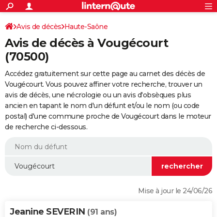
ACTUALITÉS
Connexion
S'inscrire
Avis de décès
Haute-Saône
Rechercher
Société
Education
Villes
Politique
Faits Divers
Monde
+
SPORT
Avis de décès à Vougécourt
Football
Cyclisme
Forum
Coupe du monde 2026
Tennis
Rugby
CULTURE
(70500)
TNT
Cinéma
Musique
Programme TV
Streaming
Sorties cinéma
+
FINANCE
Accédez gratuitement sur cette page au carnet des décès de
Vougécourt. Vous pouvez affiner votre recherche, trouver un
Impôts
Immobilier
Banque
Crédit
Retraite
Epargne
Risques naturels par ville
Assurance
AUTO
avis de décès, une nécrologie ou un avis d'obsèques plus
ancien en tapant le nom d'un défunt et/ou le nom (ou code
Réserver un essai
Berlines
Forum auto
Essais
Citadines
SUV
+
HIGH-TECH
postal) d'une commune proche de Vougécourt dans le moteur
de recherche ci-dessous.
Meilleur smartphone
Ordinateurs
Guide high-tech
Mobiles
Internet
Jeux vidéo
+
BRICOLAGE
Aménagement intérieur
Cuisine
Jardinage
+
Forum
Extérieur
Salle de bains
Rangement
WEEK-END
Escapades
Expositions
Week-end nature
Guides de France
Patrimoine
Musées
+
LIFESTYLE
Bien-être
Mode
+
Art de vivre
Loisirs
Modes de vie
SANTE
Mise à jour le 24/06/26
Guide de la santé
Médicaments
+
Alimentation
Maladies
Sommeil
VOYAGE
Jeanine SEVERIN
(91 ans)