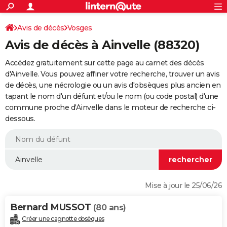
ACTUALITÉS
Connexion
S'inscrire
Avis de décès
Vosges
Rechercher
Société
Education
Villes
Politique
Faits Divers
Monde
+
SPORT
Avis de décès à Ainvelle (88320)
Football
Cyclisme
Forum
Coupe du monde 2026
Tennis
Rugby
CULTURE
Accédez gratuitement sur cette page au carnet des décès
TNT
Cinéma
Musique
Programme TV
Streaming
Sorties cinéma
+
d'Ainvelle. Vous pouvez affiner votre recherche, trouver un avis
FINANCE
de décès, une nécrologie ou un avis d'obsèques plus ancien en
Impôts
Immobilier
Banque
Crédit
Retraite
Epargne
Risques naturels par ville
Assurance
AUTO
tapant le nom d'un défunt et/ou le nom (ou code postal) d'une
commune proche d'Ainvelle dans le moteur de recherche ci-
Réserver un essai
Berlines
Forum auto
Essais
Citadines
SUV
+
HIGH-TECH
dessous.
Meilleur smartphone
Ordinateurs
Guide high-tech
Mobiles
Internet
Jeux vidéo
+
BRICOLAGE
Aménagement intérieur
Cuisine
Jardinage
+
Forum
Extérieur
Salle de bains
Rangement
WEEK-END
Escapades
Expositions
Week-end nature
Guides de France
Patrimoine
Musées
+
LIFESTYLE
Mise à jour le 25/06/26
Bien-être
Mode
+
Art de vivre
Loisirs
Modes de vie
SANTE
Bernard MUSSOT
(80 ans)
Guide de la santé
Médicaments
+
Alimentation
Maladies
Sommeil
VOYAGE
Créer une cagnotte obsèques