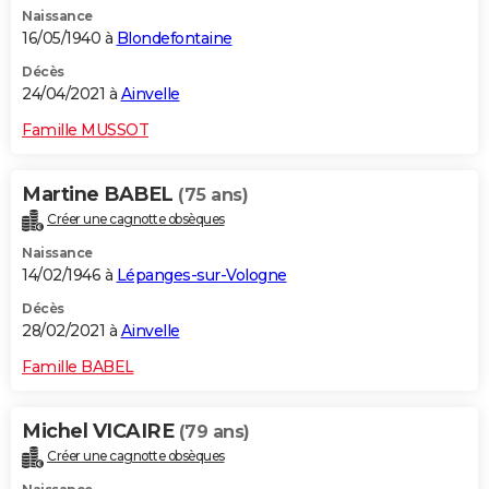
Naissance
City break
Voyage de noces
Climat
Destinations
Voyage nature
Forum
+
PHOTO
16/05/1940 à
Blondefontaine
GUIDES D'ACHAT
Décès
24/04/2021 à
Ainvelle
BONS PLANS
Famille MUSSOT
CARTE DE VOEUX
Martine BABEL
(75 ans)
Carte Bonne année
Carte Pâques
Carte de Noël
Carte Saint-Valentin
Carte d'anniversaire
DICTIONNAIRE
Créer une cagnotte obsèques
Biographies
Expressions
Dictionnaire
Citations
Proverbes
PROGRAMME TV
Naissance
14/02/1946 à
Lépanges-sur-Vologne
COPAINS D'AVANT
Décès
28/02/2021 à
Ainvelle
Se connecter
Collèges
Universités
Service militaire
S'inscrire
Lycées
Primaires
Entreprises
Avis de recherche
AVIS DE DÉCÈS
Famille BABEL
FORUM
Lifestyle
Sport
Television
Cinema
Bricolage
Culture
Auto
Voyage
Michel VICAIRE
(79 ans)
Créer une cagnotte obsèques