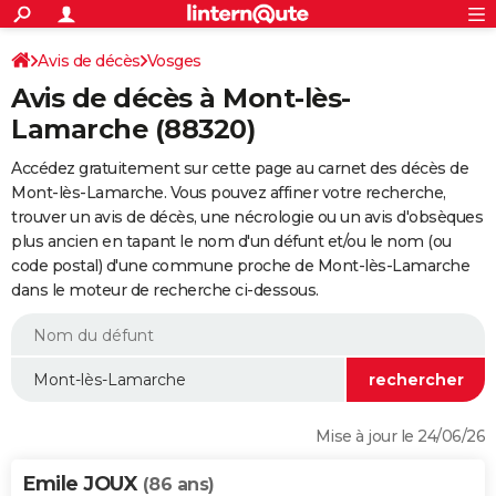
ACTUALITÉS
Connexion
S'inscrire
Avis de décès
Vosges
Rechercher
Société
Education
Villes
Politique
Faits Divers
Monde
+
SPORT
Avis de décès à Mont-lès-
Football
Cyclisme
Forum
Coupe du monde 2026
Tennis
Rugby
CULTURE
Lamarche (88320)
TNT
Cinéma
Musique
Programme TV
Streaming
Sorties cinéma
+
FINANCE
Accédez gratuitement sur cette page au carnet des décès de
Mont-lès-Lamarche. Vous pouvez affiner votre recherche,
Impôts
Immobilier
Banque
Crédit
Retraite
Epargne
Risques naturels par ville
Assurance
AUTO
trouver un avis de décès, une nécrologie ou un avis d'obsèques
plus ancien en tapant le nom d'un défunt et/ou le nom (ou
Réserver un essai
Berlines
Forum auto
Essais
Citadines
SUV
+
HIGH-TECH
code postal) d'une commune proche de Mont-lès-Lamarche
dans le moteur de recherche ci-dessous.
Meilleur smartphone
Ordinateurs
Guide high-tech
Mobiles
Internet
Jeux vidéo
+
BRICOLAGE
Aménagement intérieur
Cuisine
Jardinage
+
Forum
Extérieur
Salle de bains
Rangement
WEEK-END
Escapades
Expositions
Week-end nature
Guides de France
Patrimoine
Musées
+
LIFESTYLE
Bien-être
Mode
+
Art de vivre
Loisirs
Modes de vie
SANTE
Mise à jour le 24/06/26
Guide de la santé
Médicaments
+
Alimentation
Maladies
Sommeil
VOYAGE
Emile JOUX
(86 ans)