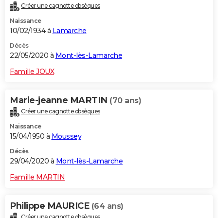
Créer une cagnotte obsèques
City break
Voyage de noces
Climat
Destinations
Voyage nature
Forum
+
PHOTO
Naissance
10/02/1934 à
Lamarche
GUIDES D'ACHAT
Décès
BONS PLANS
22/05/2020 à
Mont-lès-Lamarche
CARTE DE VOEUX
Famille JOUX
Carte Bonne année
Carte Pâques
Carte de Noël
Carte Saint-Valentin
Carte d'anniversaire
DICTIONNAIRE
Marie-jeanne MARTIN
(70 ans)
Biographies
Expressions
Dictionnaire
Citations
Proverbes
PROGRAMME TV
Créer une cagnotte obsèques
Naissance
COPAINS D'AVANT
15/04/1950 à
Moussey
Se connecter
Collèges
Universités
Service militaire
S'inscrire
Lycées
Primaires
Entreprises
Avis de recherche
AVIS DE DÉCÈS
Décès
29/04/2020 à
Mont-lès-Lamarche
FORUM
Famille MARTIN
Lifestyle
Sport
Television
Cinema
Bricolage
Culture
Auto
Voyage
Philippe MAURICE
(64 ans)
Créer une cagnotte obsèques