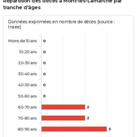
Répartition des décès à Mont-lès-Lamarche par
tranche d'âges
Données exprimées en nombre de décès (source :
Insee)
Moins de 10 ans
0
10-20 ans
0
20-30 ans
0
30-40 ans
0
40-50 ans
0
50-60 ans
0
60-70 ans
2
70-80 ans
2
80-90 ans
3