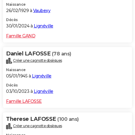
Naissance
City break
Voyage de noces
Climat
Destinations
Voyage nature
Forum
+
PHOTO
26/02/1929 à
Vaubexy
GUIDES D'ACHAT
Décès
30/01/2024 à
Lignéville
BONS PLANS
Famille GAND
CARTE DE VOEUX
Daniel LAFOSSE
(78 ans)
Carte Bonne année
Carte Pâques
Carte de Noël
Carte Saint-Valentin
Carte d'anniversaire
DICTIONNAIRE
Créer une cagnotte obsèques
Biographies
Expressions
Dictionnaire
Citations
Proverbes
PROGRAMME TV
Naissance
05/01/1945 à
Lignéville
COPAINS D'AVANT
Décès
03/10/2023 à
Lignéville
Se connecter
Collèges
Universités
Service militaire
S'inscrire
Lycées
Primaires
Entreprises
Avis de recherche
AVIS DE DÉCÈS
Famille LAFOSSE
FORUM
Lifestyle
Sport
Television
Cinema
Bricolage
Culture
Auto
Voyage
Therese LAFOSSE
(100 ans)
Créer une cagnotte obsèques