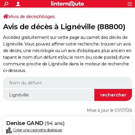
ACTUALITÉS
Connexion
S'inscrire
Avis de décès
Vosges
Rechercher
Société
Education
Villes
Politique
Faits Divers
Monde
+
SPORT
Avis de décès à Lignéville (88800)
Football
Cyclisme
Forum
Coupe du monde 2026
Tennis
Rugby
CULTURE
Accédez gratuitement sur cette page au carnet des décès de
TNT
Cinéma
Musique
Programme TV
Streaming
Sorties cinéma
+
Lignéville. Vous pouvez affiner votre recherche, trouver un avis
FINANCE
de décès, une nécrologie ou un avis d'obsèques plus ancien en
Impôts
Immobilier
Banque
Crédit
Retraite
Epargne
Risques naturels par ville
Assurance
AUTO
tapant le nom d'un défunt et/ou le nom (ou code postal) d'une
commune proche de Lignéville dans le moteur de recherche
Réserver un essai
Berlines
Forum auto
Essais
Citadines
SUV
+
HIGH-TECH
ci-dessous.
Meilleur smartphone
Ordinateurs
Guide high-tech
Mobiles
Internet
Jeux vidéo
+
BRICOLAGE
Aménagement intérieur
Cuisine
Jardinage
+
Forum
Extérieur
Salle de bains
Rangement
WEEK-END
Escapades
Expositions
Week-end nature
Guides de France
Patrimoine
Musées
+
LIFESTYLE
Mise à jour le 01/07/26
Bien-être
Mode
+
Art de vivre
Loisirs
Modes de vie
SANTE
Denise GAND
(94 ans)
Guide de la santé
Médicaments
+
Alimentation
Maladies
Sommeil
VOYAGE
Créer une cagnotte obsèques