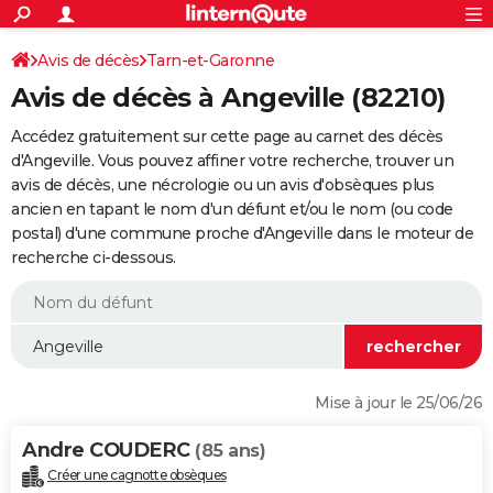
ACTUALITÉS
Connexion
S'inscrire
Avis de décès
Tarn-et-Garonne
Rechercher
Société
Education
Villes
Politique
Faits Divers
Monde
+
SPORT
Avis de décès à Angeville (82210)
Football
Cyclisme
Forum
Coupe du monde 2026
Tennis
Rugby
CULTURE
Accédez gratuitement sur cette page au carnet des décès
TNT
Cinéma
Musique
Programme TV
Streaming
Sorties cinéma
+
d'Angeville. Vous pouvez affiner votre recherche, trouver un
FINANCE
avis de décès, une nécrologie ou un avis d'obsèques plus
Impôts
Immobilier
Banque
Crédit
Retraite
Epargne
Risques naturels par ville
Assurance
AUTO
ancien en tapant le nom d'un défunt et/ou le nom (ou code
postal) d'une commune proche d'Angeville dans le moteur de
Réserver un essai
Berlines
Forum auto
Essais
Citadines
SUV
+
HIGH-TECH
recherche ci-dessous.
Meilleur smartphone
Ordinateurs
Guide high-tech
Mobiles
Internet
Jeux vidéo
+
BRICOLAGE
Aménagement intérieur
Cuisine
Jardinage
+
Forum
Extérieur
Salle de bains
Rangement
WEEK-END
Escapades
Expositions
Week-end nature
Guides de France
Patrimoine
Musées
+
LIFESTYLE
Mise à jour le 25/06/26
Bien-être
Mode
+
Art de vivre
Loisirs
Modes de vie
SANTE
Andre COUDERC
(85 ans)
Guide de la santé
Médicaments
+
Alimentation
Maladies
Sommeil
VOYAGE
Créer une cagnotte obsèques