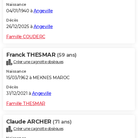
Naissance
City break
Voyage de noces
Climat
Destinations
Voyage nature
Forum
+
PHOTO
04/01/1940 à
Angeville
GUIDES D'ACHAT
Décès
26/12/2025 à
Angeville
BONS PLANS
Famille COUDERC
CARTE DE VOEUX
Franck THESMAR
(59 ans)
Carte Bonne année
Carte Pâques
Carte de Noël
Carte Saint-Valentin
Carte d'anniversaire
DICTIONNAIRE
Créer une cagnotte obsèques
Biographies
Expressions
Dictionnaire
Citations
Proverbes
PROGRAMME TV
Naissance
15/03/1962 à MEKNES MAROC
COPAINS D'AVANT
Décès
31/12/2021 à
Angeville
Se connecter
Collèges
Universités
Service militaire
S'inscrire
Lycées
Primaires
Entreprises
Avis de recherche
AVIS DE DÉCÈS
Famille THESMAR
FORUM
Lifestyle
Sport
Television
Cinema
Bricolage
Culture
Auto
Voyage
Claude ARCHER
(71 ans)
Créer une cagnotte obsèques