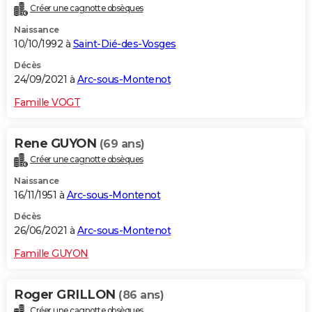
Créer une cagnotte obsèques
City break
Voyage de noces
Climat
Destinations
Voyage nature
Forum
+
PHOTO
Naissance
10/10/1992 à
Saint-Dié-des-Vosges
GUIDES D'ACHAT
Décès
BONS PLANS
24/09/2021 à
Arc-sous-Montenot
CARTE DE VOEUX
Famille VOGT
Carte Bonne année
Carte Pâques
Carte de Noël
Carte Saint-Valentin
Carte d'anniversaire
DICTIONNAIRE
Rene GUYON
(69 ans)
Biographies
Expressions
Dictionnaire
Citations
Proverbes
PROGRAMME TV
Créer une cagnotte obsèques
Naissance
COPAINS D'AVANT
16/11/1951 à
Arc-sous-Montenot
Se connecter
Collèges
Universités
Service militaire
S'inscrire
Lycées
Primaires
Entreprises
Avis de recherche
AVIS DE DÉCÈS
Décès
26/06/2021 à
Arc-sous-Montenot
FORUM
Famille GUYON
Lifestyle
Sport
Television
Cinema
Bricolage
Culture
Auto
Voyage
Roger GRILLON
(86 ans)
Créer une cagnotte obsèques