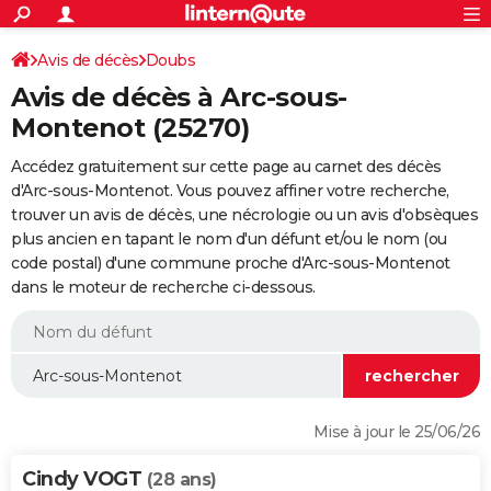
ACTUALITÉS
Connexion
S'inscrire
Avis de décès
Doubs
Rechercher
Société
Education
Villes
Politique
Faits Divers
Monde
+
SPORT
Avis de décès à Arc-sous-
Football
Cyclisme
Forum
Coupe du monde 2026
Tennis
Rugby
CULTURE
Montenot (25270)
TNT
Cinéma
Musique
Programme TV
Streaming
Sorties cinéma
+
FINANCE
Accédez gratuitement sur cette page au carnet des décès
d'Arc-sous-Montenot. Vous pouvez affiner votre recherche,
Impôts
Immobilier
Banque
Crédit
Retraite
Epargne
Risques naturels par ville
Assurance
AUTO
trouver un avis de décès, une nécrologie ou un avis d'obsèques
plus ancien en tapant le nom d'un défunt et/ou le nom (ou
Réserver un essai
Berlines
Forum auto
Essais
Citadines
SUV
+
HIGH-TECH
code postal) d'une commune proche d'Arc-sous-Montenot
dans le moteur de recherche ci-dessous.
Meilleur smartphone
Ordinateurs
Guide high-tech
Mobiles
Internet
Jeux vidéo
+
BRICOLAGE
Aménagement intérieur
Cuisine
Jardinage
+
Forum
Extérieur
Salle de bains
Rangement
WEEK-END
Escapades
Expositions
Week-end nature
Guides de France
Patrimoine
Musées
+
LIFESTYLE
Bien-être
Mode
+
Art de vivre
Loisirs
Modes de vie
SANTE
Mise à jour le 25/06/26
Guide de la santé
Médicaments
+
Alimentation
Maladies
Sommeil
VOYAGE
Cindy VOGT
(28 ans)