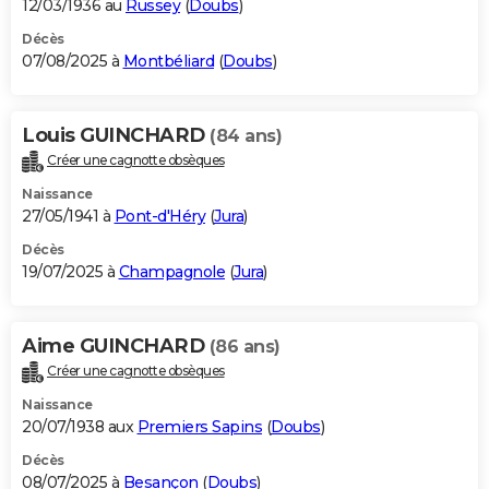
12/03/1936 au
Russey
(
Doubs
)
Décès
07/08/2025 à
Montbéliard
(
Doubs
)
Louis GUINCHARD
(84 ans)
Créer une cagnotte obsèques
Naissance
27/05/1941 à
Pont-d'Héry
(
Jura
)
Décès
19/07/2025 à
Champagnole
(
Jura
)
Aime GUINCHARD
(86 ans)
Créer une cagnotte obsèques
Naissance
20/07/1938 aux
Premiers Sapins
(
Doubs
)
Décès
08/07/2025 à
Besançon
(
Doubs
)