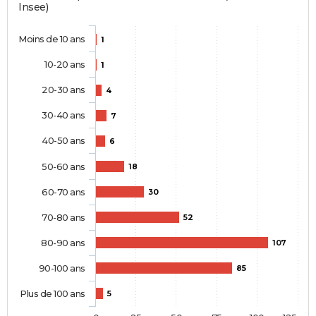
Insee)
Moins de 10 ans
1
10-20 ans
1
20-30 ans
4
30-40 ans
7
40-50 ans
6
50-60 ans
18
60-70 ans
30
70-80 ans
52
80-90 ans
107
90-100 ans
85
Plus de 100 ans
5