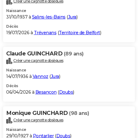
Créer une cagnotte obsèques
City break
Voyage de noces
Climat
Destinations
Voyage nature
Forum
+
PHOTO
Naissance
31/10/1937 à
Salins-les-Bains
(
Jura
)
GUIDES D'ACHAT
Décès
19/07/2026 à
Trévenans
(
Territoire de Belfort
)
BONS PLANS
CARTE DE VOEUX
Claude GUINCHARD
(89 ans)
Carte Bonne année
Carte Pâques
Carte de Noël
Carte Saint-Valentin
Carte d'anniversaire
DICTIONNAIRE
Créer une cagnotte obsèques
Biographies
Expressions
Dictionnaire
Citations
Proverbes
PROGRAMME TV
Naissance
14/07/1936 à
Vannoz
(
Jura
)
COPAINS D'AVANT
Décès
06/04/2026 à
Besançon
(
Doubs
)
Se connecter
Collèges
Universités
Service militaire
S'inscrire
Lycées
Primaires
Entreprises
Avis de recherche
AVIS DE DÉCÈS
FORUM
Monique GUINCHARD
(98 ans)
Lifestyle
Sport
Television
Cinema
Bricolage
Culture
Auto
Voyage
Créer une cagnotte obsèques
Naissance
29/10/1927 à
Pontarlier
(
Doubs
)