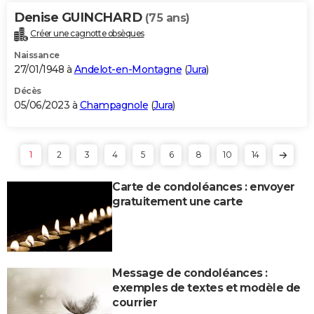
Denise GUINCHARD
(75 ans)
Créer une cagnotte obsèques
Naissance
27/01/1948 à
Andelot-en-Montagne
(
Jura
)
Décès
05/06/2023 à
Champagnole
(
Jura
)
1
2
3
4
5
6
8
10
14
Carte de condoléances : envoyer
gratuitement une carte
Message de condoléances :
exemples de textes et modèle de
courrier