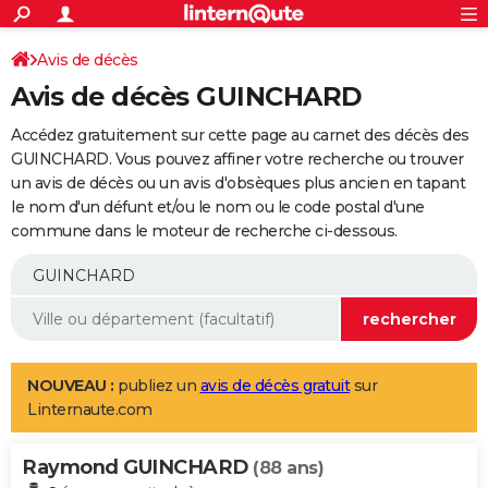
ACTUALITÉS
Connexion
S'inscrire
Avis de décès
Rechercher
Société
Education
Villes
Politique
Faits Divers
Monde
+
SPORT
Avis de décès GUINCHARD
Football
Cyclisme
Forum
Coupe du monde 2026
Tennis
Rugby
CULTURE
Accédez gratuitement sur cette page au carnet des décès des
TNT
Cinéma
Musique
Programme TV
Streaming
Sorties cinéma
+
GUINCHARD. Vous pouvez affiner votre recherche ou trouver
FINANCE
un avis de décès ou un avis d'obsèques plus ancien en tapant
Impôts
Immobilier
Banque
Crédit
Retraite
Epargne
Risques naturels par ville
Assurance
AUTO
le nom d'un défunt et/ou le nom ou le code postal d'une
commune dans le moteur de recherche ci-dessous.
Réserver un essai
Berlines
Forum auto
Essais
Citadines
SUV
+
HIGH-TECH
Meilleur smartphone
Ordinateurs
Guide high-tech
Mobiles
Internet
Jeux vidéo
+
BRICOLAGE
Aménagement intérieur
Cuisine
Jardinage
+
Forum
Extérieur
Salle de bains
Rangement
WEEK-END
Escapades
Expositions
Week-end nature
Guides de France
Patrimoine
Musées
+
LIFESTYLE
NOUVEAU :
publiez un
avis de décès gratuit
sur
Linternaute.com
Bien-être
Mode
+
Art de vivre
Loisirs
Modes de vie
SANTE
Raymond GUINCHARD
Guide de la santé
Médicaments
+
Alimentation
Maladies
Sommeil
(88 ans)
VOYAGE