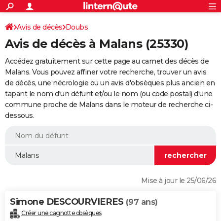
ACTUALITÉS
Connexion
S'inscrire
Avis de décès
Doubs
Rechercher
Société
Education
Villes
Politique
Faits Divers
Monde
+
SPORT
Avis de décès à Malans (25330)
Football
Cyclisme
Forum
Coupe du monde 2026
Tennis
Rugby
CULTURE
Accédez gratuitement sur cette page au carnet des décès de
TNT
Cinéma
Musique
Programme TV
Streaming
Sorties cinéma
+
Malans. Vous pouvez affiner votre recherche, trouver un avis
FINANCE
de décès, une nécrologie ou un avis d'obsèques plus ancien en
Impôts
Immobilier
Banque
Crédit
Retraite
Epargne
Risques naturels par ville
Assurance
AUTO
tapant le nom d'un défunt et/ou le nom (ou code postal) d'une
commune proche de Malans dans le moteur de recherche ci-
Réserver un essai
Berlines
Forum auto
Essais
Citadines
SUV
+
HIGH-TECH
dessous.
Meilleur smartphone
Ordinateurs
Guide high-tech
Mobiles
Internet
Jeux vidéo
+
BRICOLAGE
Aménagement intérieur
Cuisine
Jardinage
+
Forum
Extérieur
Salle de bains
Rangement
WEEK-END
Escapades
Expositions
Week-end nature
Guides de France
Patrimoine
Musées
+
LIFESTYLE
Mise à jour le 25/06/26
Bien-être
Mode
+
Art de vivre
Loisirs
Modes de vie
SANTE
Simone DESCOURVIERES
(97 ans)
Guide de la santé
Médicaments
+
Alimentation
Maladies
Sommeil
VOYAGE
Créer une cagnotte obsèques