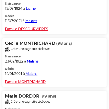
Naissance
City break
Voyage de noces
Climat
Destinations
Voyage nature
Forum
+
PHOTO
12/05/1924 à
Lizine
GUIDES D'ACHAT
Décès
11/07/2021 à
Malans
BONS PLANS
Famille DESCOURVIERES
CARTE DE VOEUX
Cecile MONTRICHARD
(98 ans)
Carte Bonne année
Carte Pâques
Carte de Noël
Carte Saint-Valentin
Carte d'anniversaire
DICTIONNAIRE
Créer une cagnotte obsèques
Biographies
Expressions
Dictionnaire
Citations
Proverbes
PROGRAMME TV
Naissance
23/09/1922 à
Malans
COPAINS D'AVANT
Décès
14/01/2021 à
Malans
Se connecter
Collèges
Universités
Service militaire
S'inscrire
Lycées
Primaires
Entreprises
Avis de recherche
AVIS DE DÉCÈS
Famille MONTRICHARD
FORUM
Lifestyle
Sport
Television
Cinema
Bricolage
Culture
Auto
Voyage
Marie DORDOR
(99 ans)
Créer une cagnotte obsèques