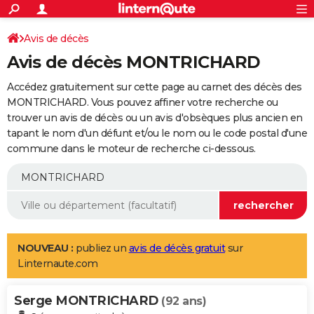
ACTUALITÉS
Connexion
S'inscrire
Avis de décès
Rechercher
Société
Education
Villes
Politique
Faits Divers
Monde
+
SPORT
Avis de décès MONTRICHARD
Football
Cyclisme
Forum
Coupe du monde 2026
Tennis
Rugby
CULTURE
Accédez gratuitement sur cette page au carnet des décès des
TNT
Cinéma
Musique
Programme TV
Streaming
Sorties cinéma
+
MONTRICHARD. Vous pouvez affiner votre recherche ou
FINANCE
trouver un avis de décès ou un avis d'obsèques plus ancien en
Impôts
Immobilier
Banque
Crédit
Retraite
Epargne
Risques naturels par ville
Assurance
AUTO
tapant le nom d'un défunt et/ou le nom ou le code postal d'une
commune dans le moteur de recherche ci-dessous.
Réserver un essai
Berlines
Forum auto
Essais
Citadines
SUV
+
HIGH-TECH
Meilleur smartphone
Ordinateurs
Guide high-tech
Mobiles
Internet
Jeux vidéo
+
BRICOLAGE
Aménagement intérieur
Cuisine
Jardinage
+
Forum
Extérieur
Salle de bains
Rangement
WEEK-END
Escapades
Expositions
Week-end nature
Guides de France
Patrimoine
Musées
+
LIFESTYLE
NOUVEAU :
publiez un
avis de décès gratuit
sur
Linternaute.com
Bien-être
Mode
+
Art de vivre
Loisirs
Modes de vie
SANTE
Serge MONTRICHARD
Guide de la santé
Médicaments
+
Alimentation
Maladies
Sommeil
(92 ans)
VOYAGE