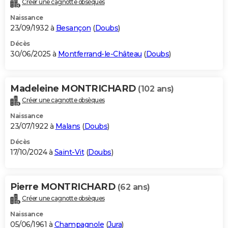
Créer une cagnotte obsèques
City break
Voyage de noces
Climat
Destinations
Voyage nature
Forum
+
PHOTO
Naissance
23/09/1932 à
Besançon
(
Doubs
)
GUIDES D'ACHAT
Décès
30/06/2025 à
Montferrand-le-Château
(
Doubs
)
BONS PLANS
CARTE DE VOEUX
Madeleine MONTRICHARD
(102 ans)
Carte Bonne année
Carte Pâques
Carte de Noël
Carte Saint-Valentin
Carte d'anniversaire
DICTIONNAIRE
Créer une cagnotte obsèques
Biographies
Expressions
Dictionnaire
Citations
Proverbes
PROGRAMME TV
Naissance
23/07/1922 à
Malans
(
Doubs
)
COPAINS D'AVANT
Décès
17/10/2024 à
Saint-Vit
(
Doubs
)
Se connecter
Collèges
Universités
Service militaire
S'inscrire
Lycées
Primaires
Entreprises
Avis de recherche
AVIS DE DÉCÈS
FORUM
Pierre MONTRICHARD
(62 ans)
Lifestyle
Sport
Television
Cinema
Bricolage
Culture
Auto
Voyage
Créer une cagnotte obsèques
Naissance
05/06/1961 à
Champagnole
(
Jura
)