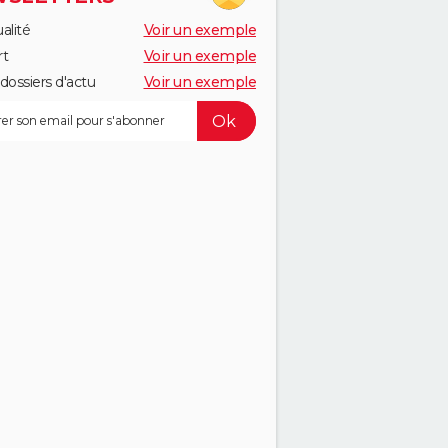
alité
Voir un exemple
rt
Voir un exemple
dossiers d'actu
Voir un exemple