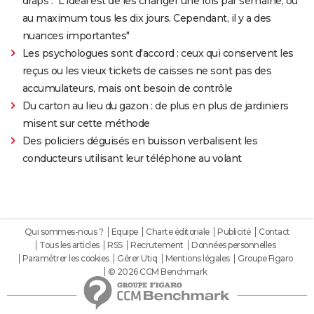
draps : "L'idéal est de les changer une fois par semaine, ou
au maximum tous les dix jours. Cependant, il y a des
nuances importantes"
Les psychologues sont d'accord : ceux qui conservent les
reçus ou les vieux tickets de caisses ne sont pas des
accumulateurs, mais ont besoin de contrôle
Du carton au lieu du gazon : de plus en plus de jardiniers
misent sur cette méthode
Des policiers déguisés en buisson verbalisent les
conducteurs utilisant leur téléphone au volant
Qui sommes-nous ?
Equipe
Charte éditoriale
Publicité
Contact
Tous les articles
RSS
Recrutement
Données personnelles
Paramétrer les cookies
Gérer Utiq
Mentions légales
Groupe Figaro
© 2026 CCM Benchmark