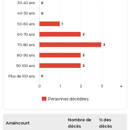
30-40 ans
0
40-50 ans
0
50-60 ans
1
60-70 ans
2
70-80 ans
3
80-90 ans
2
90-100 ans
2
Plus de 100 ans
0
0
1
2
3
4
Personnes décédées
Nombre de
% des
Arraincourt
décès
décès