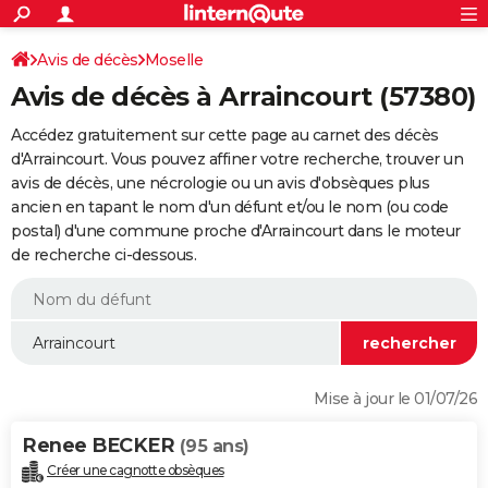
ACTUALITÉS
Connexion
S'inscrire
Avis de décès
Moselle
Rechercher
Société
Education
Villes
Politique
Faits Divers
Monde
+
SPORT
Avis de décès à Arraincourt (57380)
Football
Cyclisme
Forum
Coupe du monde 2026
Tennis
Rugby
CULTURE
Accédez gratuitement sur cette page au carnet des décès
TNT
Cinéma
Musique
Programme TV
Streaming
Sorties cinéma
+
d'Arraincourt. Vous pouvez affiner votre recherche, trouver un
FINANCE
avis de décès, une nécrologie ou un avis d'obsèques plus
Impôts
Immobilier
Banque
Crédit
Retraite
Epargne
Risques naturels par ville
Assurance
AUTO
ancien en tapant le nom d'un défunt et/ou le nom (ou code
postal) d'une commune proche d'Arraincourt dans le moteur
Réserver un essai
Berlines
Forum auto
Essais
Citadines
SUV
+
HIGH-TECH
de recherche ci-dessous.
Meilleur smartphone
Ordinateurs
Guide high-tech
Mobiles
Internet
Jeux vidéo
+
BRICOLAGE
Aménagement intérieur
Cuisine
Jardinage
+
Forum
Extérieur
Salle de bains
Rangement
WEEK-END
Escapades
Expositions
Week-end nature
Guides de France
Patrimoine
Musées
+
LIFESTYLE
Mise à jour le 01/07/26
Bien-être
Mode
+
Art de vivre
Loisirs
Modes de vie
SANTE
Renee BECKER
(95 ans)
Guide de la santé
Médicaments
+
Alimentation
Maladies
Sommeil
VOYAGE
Créer une cagnotte obsèques