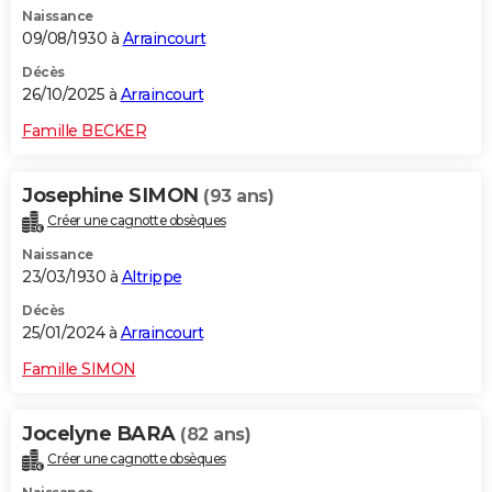
Naissance
City break
Voyage de noces
Climat
Destinations
Voyage nature
Forum
+
PHOTO
09/08/1930 à
Arraincourt
GUIDES D'ACHAT
Décès
26/10/2025 à
Arraincourt
BONS PLANS
Famille BECKER
CARTE DE VOEUX
Josephine SIMON
(93 ans)
Carte Bonne année
Carte Pâques
Carte de Noël
Carte Saint-Valentin
Carte d'anniversaire
DICTIONNAIRE
Créer une cagnotte obsèques
Biographies
Expressions
Dictionnaire
Citations
Proverbes
PROGRAMME TV
Naissance
23/03/1930 à
Altrippe
COPAINS D'AVANT
Décès
25/01/2024 à
Arraincourt
Se connecter
Collèges
Universités
Service militaire
S'inscrire
Lycées
Primaires
Entreprises
Avis de recherche
AVIS DE DÉCÈS
Famille SIMON
FORUM
Lifestyle
Sport
Television
Cinema
Bricolage
Culture
Auto
Voyage
Jocelyne BARA
(82 ans)
Créer une cagnotte obsèques