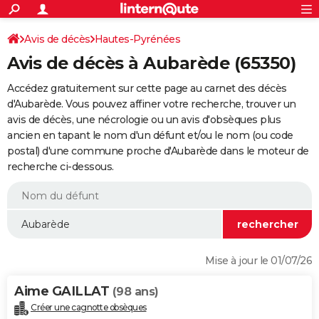
ACTUALITÉS
Connexion
S'inscrire
Avis de décès
Hautes-Pyrénées
Rechercher
Société
Education
Villes
Politique
Faits Divers
Monde
+
SPORT
Avis de décès à Aubarède (65350)
Football
Cyclisme
Forum
Coupe du monde 2026
Tennis
Rugby
CULTURE
Accédez gratuitement sur cette page au carnet des décès
TNT
Cinéma
Musique
Programme TV
Streaming
Sorties cinéma
+
d'Aubarède. Vous pouvez affiner votre recherche, trouver un
FINANCE
avis de décès, une nécrologie ou un avis d'obsèques plus
Impôts
Immobilier
Banque
Crédit
Retraite
Epargne
Risques naturels par ville
Assurance
AUTO
ancien en tapant le nom d'un défunt et/ou le nom (ou code
postal) d'une commune proche d'Aubarède dans le moteur de
Réserver un essai
Berlines
Forum auto
Essais
Citadines
SUV
+
HIGH-TECH
recherche ci-dessous.
Meilleur smartphone
Ordinateurs
Guide high-tech
Mobiles
Internet
Jeux vidéo
+
BRICOLAGE
Aménagement intérieur
Cuisine
Jardinage
+
Forum
Extérieur
Salle de bains
Rangement
WEEK-END
Escapades
Expositions
Week-end nature
Guides de France
Patrimoine
Musées
+
LIFESTYLE
Mise à jour le 01/07/26
Bien-être
Mode
+
Art de vivre
Loisirs
Modes de vie
SANTE
Aime GAILLAT
(98 ans)
Guide de la santé
Médicaments
+
Alimentation
Maladies
Sommeil
VOYAGE
Créer une cagnotte obsèques