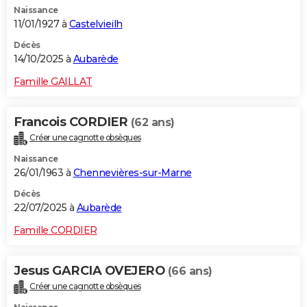
Naissance
City break
Voyage de noces
Climat
Destinations
Voyage nature
Forum
+
PHOTO
11/01/1927 à
Castelvieilh
GUIDES D'ACHAT
Décès
14/10/2025 à
Aubarède
BONS PLANS
Famille GAILLAT
CARTE DE VOEUX
Francois CORDIER
(62 ans)
Carte Bonne année
Carte Pâques
Carte de Noël
Carte Saint-Valentin
Carte d'anniversaire
DICTIONNAIRE
Créer une cagnotte obsèques
Biographies
Expressions
Dictionnaire
Citations
Proverbes
PROGRAMME TV
Naissance
26/01/1963 à
Chennevières-sur-Marne
COPAINS D'AVANT
Décès
22/07/2025 à
Aubarède
Se connecter
Collèges
Universités
Service militaire
S'inscrire
Lycées
Primaires
Entreprises
Avis de recherche
AVIS DE DÉCÈS
Famille CORDIER
FORUM
Lifestyle
Sport
Television
Cinema
Bricolage
Culture
Auto
Voyage
Jesus GARCIA OVEJERO
(66 ans)
Créer une cagnotte obsèques