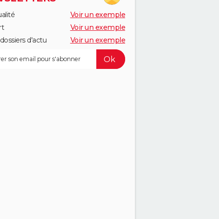
alité
Voir un exemple
rt
Voir un exemple
dossiers d'actu
Voir un exemple