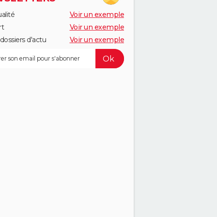
alité
Voir un exemple
rt
Voir un exemple
dossiers d'actu
Voir un exemple