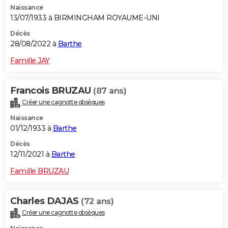
Naissance
City break
Voyage de noces
Climat
Destinations
Voyage nature
Forum
+
PHOTO
13/07/1933 à BIRMINGHAM ROYAUME-UNI
GUIDES D'ACHAT
Décès
28/08/2022 à
Barthe
BONS PLANS
Famille JAY
CARTE DE VOEUX
Francois BRUZAU
(87 ans)
Carte Bonne année
Carte Pâques
Carte de Noël
Carte Saint-Valentin
Carte d'anniversaire
DICTIONNAIRE
Créer une cagnotte obsèques
Biographies
Expressions
Dictionnaire
Citations
Proverbes
PROGRAMME TV
Naissance
01/12/1933 à
Barthe
COPAINS D'AVANT
Décès
12/11/2021 à
Barthe
Se connecter
Collèges
Universités
Service militaire
S'inscrire
Lycées
Primaires
Entreprises
Avis de recherche
AVIS DE DÉCÈS
Famille BRUZAU
FORUM
Lifestyle
Sport
Television
Cinema
Bricolage
Culture
Auto
Voyage
Charles DAJAS
(72 ans)
Créer une cagnotte obsèques