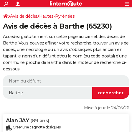
ACTUALITÉS
Connexion
S'inscrire
Avis de décès
Hautes-Pyrénées
Rechercher
Société
Education
Villes
Politique
Faits Divers
Monde
+
SPORT
Avis de décès à Barthe (65230)
Football
Cyclisme
Forum
Coupe du monde 2026
Tennis
Rugby
CULTURE
Accédez gratuitement sur cette page au carnet des décès de
TNT
Cinéma
Musique
Programme TV
Streaming
Sorties cinéma
+
Barthe. Vous pouvez affiner votre recherche, trouver un avis de
FINANCE
décès, une nécrologie ou un avis d'obsèques plus ancien en
Impôts
Immobilier
Banque
Crédit
Retraite
Epargne
Risques naturels par ville
Assurance
AUTO
tapant le nom d'un défunt et/ou le nom (ou code postal) d'une
commune proche de Barthe dans le moteur de recherche ci-
Réserver un essai
Berlines
Forum auto
Essais
Citadines
SUV
+
HIGH-TECH
dessous.
Meilleur smartphone
Ordinateurs
Guide high-tech
Mobiles
Internet
Jeux vidéo
+
BRICOLAGE
Aménagement intérieur
Cuisine
Jardinage
+
Forum
Extérieur
Salle de bains
Rangement
WEEK-END
Escapades
Expositions
Week-end nature
Guides de France
Patrimoine
Musées
+
LIFESTYLE
Mise à jour le 24/06/26
Bien-être
Mode
+
Art de vivre
Loisirs
Modes de vie
SANTE
Alan JAY
(89 ans)
Guide de la santé
Médicaments
+
Alimentation
Maladies
Sommeil
VOYAGE
Créer une cagnotte obsèques