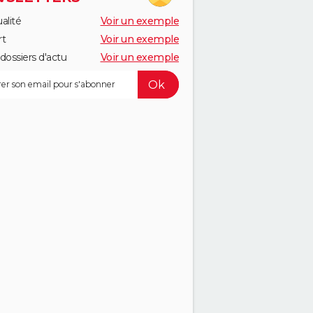
alité
Voir un exemple
rt
Voir un exemple
dossiers d'actu
Voir un exemple