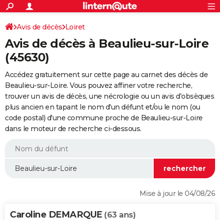
ACTUALITÉS
Connexion
S'inscrire
Avis de décès
Loiret
Rechercher
Société
Education
Villes
Politique
Faits Divers
Monde
+
SPORT
Avis de décès à Beaulieu-sur-Loire
Football
Cyclisme
Forum
Coupe du monde 2026
Tennis
Rugby
CULTURE
(45630)
TNT
Cinéma
Musique
Programme TV
Streaming
Sorties cinéma
+
FINANCE
Accédez gratuitement sur cette page au carnet des décès de
Beaulieu-sur-Loire. Vous pouvez affiner votre recherche,
Impôts
Immobilier
Banque
Crédit
Retraite
Epargne
Risques naturels par ville
Assurance
AUTO
trouver un avis de décès, une nécrologie ou un avis d'obsèques
plus ancien en tapant le nom d'un défunt et/ou le nom (ou
Réserver un essai
Berlines
Forum auto
Essais
Citadines
SUV
+
HIGH-TECH
code postal) d'une commune proche de Beaulieu-sur-Loire
dans le moteur de recherche ci-dessous.
Meilleur smartphone
Ordinateurs
Guide high-tech
Mobiles
Internet
Jeux vidéo
+
BRICOLAGE
Aménagement intérieur
Cuisine
Jardinage
+
Forum
Extérieur
Salle de bains
Rangement
WEEK-END
Escapades
Expositions
Week-end nature
Guides de France
Patrimoine
Musées
+
LIFESTYLE
Bien-être
Mode
+
Art de vivre
Loisirs
Modes de vie
SANTE
Mise à jour le 04/08/26
Guide de la santé
Médicaments
+
Alimentation
Maladies
Sommeil
VOYAGE
Caroline DEMARQUE
(63 ans)