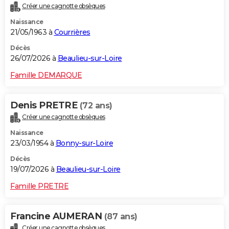
Créer une cagnotte obsèques
City break
Voyage de noces
Climat
Destinations
Voyage nature
Forum
+
PHOTO
Naissance
21/05/1963 à
Courrières
GUIDES D'ACHAT
Décès
BONS PLANS
26/07/2026 à
Beaulieu-sur-Loire
CARTE DE VOEUX
Famille DEMARQUE
Carte Bonne année
Carte Pâques
Carte de Noël
Carte Saint-Valentin
Carte d'anniversaire
DICTIONNAIRE
Denis PRETRE
(72 ans)
Biographies
Expressions
Dictionnaire
Citations
Proverbes
PROGRAMME TV
Créer une cagnotte obsèques
Naissance
COPAINS D'AVANT
23/03/1954 à
Bonny-sur-Loire
Se connecter
Collèges
Universités
Service militaire
S'inscrire
Lycées
Primaires
Entreprises
Avis de recherche
AVIS DE DÉCÈS
Décès
19/07/2026 à
Beaulieu-sur-Loire
FORUM
Famille PRETRE
Lifestyle
Sport
Television
Cinema
Bricolage
Culture
Auto
Voyage
Francine AUMERAN
(87 ans)
Créer une cagnotte obsèques