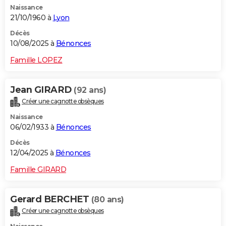
Naissance
City break
Voyage de noces
Climat
Destinations
Voyage nature
Forum
+
PHOTO
21/10/1960 à
Lyon
GUIDES D'ACHAT
Décès
10/08/2025 à
Bénonces
BONS PLANS
Famille LOPEZ
CARTE DE VOEUX
Jean GIRARD
(92 ans)
Carte Bonne année
Carte Pâques
Carte de Noël
Carte Saint-Valentin
Carte d'anniversaire
DICTIONNAIRE
Créer une cagnotte obsèques
Biographies
Expressions
Dictionnaire
Citations
Proverbes
PROGRAMME TV
Naissance
06/02/1933 à
Bénonces
COPAINS D'AVANT
Décès
12/04/2025 à
Bénonces
Se connecter
Collèges
Universités
Service militaire
S'inscrire
Lycées
Primaires
Entreprises
Avis de recherche
AVIS DE DÉCÈS
Famille GIRARD
FORUM
Lifestyle
Sport
Television
Cinema
Bricolage
Culture
Auto
Voyage
Gerard BERCHET
(80 ans)
Créer une cagnotte obsèques