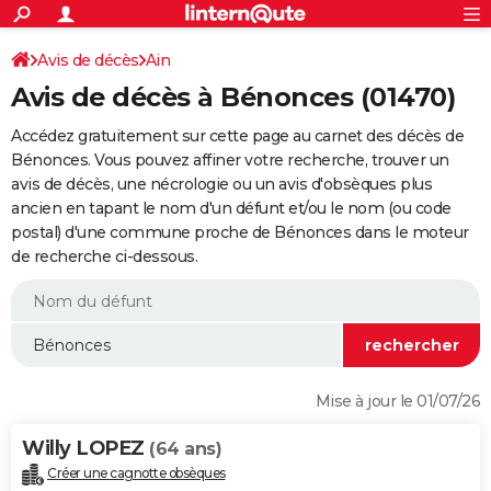
ACTUALITÉS
Connexion
S'inscrire
Avis de décès
Ain
Rechercher
Société
Education
Villes
Politique
Faits Divers
Monde
+
SPORT
Avis de décès à Bénonces (01470)
Football
Cyclisme
Forum
Coupe du monde 2026
Tennis
Rugby
CULTURE
Accédez gratuitement sur cette page au carnet des décès de
TNT
Cinéma
Musique
Programme TV
Streaming
Sorties cinéma
+
Bénonces. Vous pouvez affiner votre recherche, trouver un
FINANCE
avis de décès, une nécrologie ou un avis d'obsèques plus
Impôts
Immobilier
Banque
Crédit
Retraite
Epargne
Risques naturels par ville
Assurance
AUTO
ancien en tapant le nom d'un défunt et/ou le nom (ou code
postal) d'une commune proche de Bénonces dans le moteur
Réserver un essai
Berlines
Forum auto
Essais
Citadines
SUV
+
HIGH-TECH
de recherche ci-dessous.
Meilleur smartphone
Ordinateurs
Guide high-tech
Mobiles
Internet
Jeux vidéo
+
BRICOLAGE
Aménagement intérieur
Cuisine
Jardinage
+
Forum
Extérieur
Salle de bains
Rangement
WEEK-END
Escapades
Expositions
Week-end nature
Guides de France
Patrimoine
Musées
+
LIFESTYLE
Mise à jour le 01/07/26
Bien-être
Mode
+
Art de vivre
Loisirs
Modes de vie
SANTE
Willy LOPEZ
(64 ans)
Guide de la santé
Médicaments
+
Alimentation
Maladies
Sommeil
VOYAGE
Créer une cagnotte obsèques