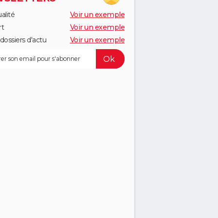
alité
Voir un exemple
rt
Voir un exemple
dossiers d'actu
Voir un exemple