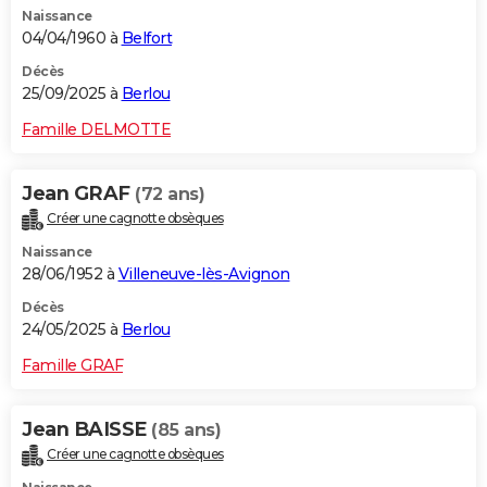
Naissance
City break
Voyage de noces
Climat
Destinations
Voyage nature
Forum
+
PHOTO
04/04/1960 à
Belfort
GUIDES D'ACHAT
Décès
25/09/2025 à
Berlou
BONS PLANS
Famille DELMOTTE
CARTE DE VOEUX
Jean GRAF
(72 ans)
Carte Bonne année
Carte Pâques
Carte de Noël
Carte Saint-Valentin
Carte d'anniversaire
DICTIONNAIRE
Créer une cagnotte obsèques
Biographies
Expressions
Dictionnaire
Citations
Proverbes
PROGRAMME TV
Naissance
28/06/1952 à
Villeneuve-lès-Avignon
COPAINS D'AVANT
Décès
24/05/2025 à
Berlou
Se connecter
Collèges
Universités
Service militaire
S'inscrire
Lycées
Primaires
Entreprises
Avis de recherche
AVIS DE DÉCÈS
Famille GRAF
FORUM
Lifestyle
Sport
Television
Cinema
Bricolage
Culture
Auto
Voyage
Jean BAISSE
(85 ans)
Créer une cagnotte obsèques