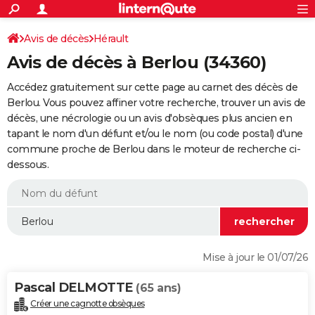
ACTUALITÉS
Connexion
S'inscrire
Avis de décès
Hérault
Rechercher
Société
Education
Villes
Politique
Faits Divers
Monde
+
SPORT
Avis de décès à Berlou (34360)
Football
Cyclisme
Forum
Coupe du monde 2026
Tennis
Rugby
CULTURE
Accédez gratuitement sur cette page au carnet des décès de
TNT
Cinéma
Musique
Programme TV
Streaming
Sorties cinéma
+
Berlou. Vous pouvez affiner votre recherche, trouver un avis de
FINANCE
décès, une nécrologie ou un avis d'obsèques plus ancien en
Impôts
Immobilier
Banque
Crédit
Retraite
Epargne
Risques naturels par ville
Assurance
AUTO
tapant le nom d'un défunt et/ou le nom (ou code postal) d'une
commune proche de Berlou dans le moteur de recherche ci-
Réserver un essai
Berlines
Forum auto
Essais
Citadines
SUV
+
HIGH-TECH
dessous.
Meilleur smartphone
Ordinateurs
Guide high-tech
Mobiles
Internet
Jeux vidéo
+
BRICOLAGE
Aménagement intérieur
Cuisine
Jardinage
+
Forum
Extérieur
Salle de bains
Rangement
WEEK-END
Escapades
Expositions
Week-end nature
Guides de France
Patrimoine
Musées
+
LIFESTYLE
Mise à jour le 01/07/26
Bien-être
Mode
+
Art de vivre
Loisirs
Modes de vie
SANTE
Pascal DELMOTTE
(65 ans)
Guide de la santé
Médicaments
+
Alimentation
Maladies
Sommeil
VOYAGE
Créer une cagnotte obsèques