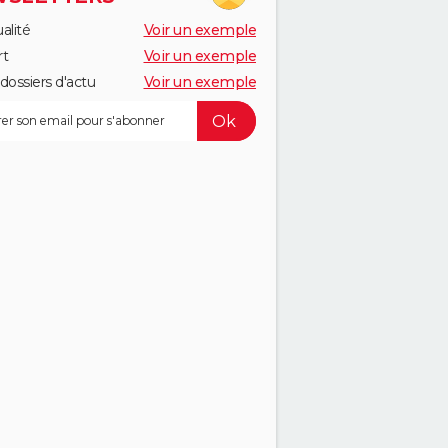
alité
Voir un exemple
rt
Voir un exemple
dossiers d'actu
Voir un exemple