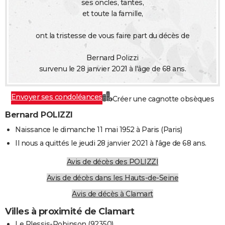
ses oncles, tantes,
City break
Voyage de noces
Climat
Destinations
Voyage nature
Forum
+
PHOTO
et toute la famille,
GUIDES D'ACHAT
ont la tristesse de vous faire part du décès de
BONS PLANS
Bernard Polizzi
survenu le 28 janvier 2021 à l'âge de 68 ans.
CARTE DE VOEUX
Carte Bonne année
Carte Pâques
Carte de Noël
Carte Saint-Valentin
Carte d'anniversaire
DICTIONNAIRE
Envoyer ses condoléances
Créer une cagnotte obsèques
Biographies
Expressions
Dictionnaire
Citations
Proverbes
Bernard POLIZZI
PROGRAMME TV
Naissance le dimanche 11 mai 1952 à Paris (Paris)
COPAINS D'AVANT
Il nous a quittés le jeudi 28 janvier 2021 à l'âge de 68 ans.
Se connecter
Collèges
Universités
Service militaire
S'inscrire
Lycées
Primaires
Entreprises
Avis de recherche
AVIS DE DÉCÈS
Avis de décès des POLIZZI
FORUM
Avis de décès dans les Hauts-de-Seine
Lifestyle
Sport
Television
Cinema
Bricolage
Culture
Auto
Voyage
Avis de décès à Clamart
Villes à proximité de Clamart
Le Plessis-Robinson (92350)