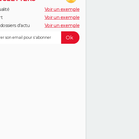
alité
Voir un exemple
rt
Voir un exemple
dossiers d'actu
Voir un exemple