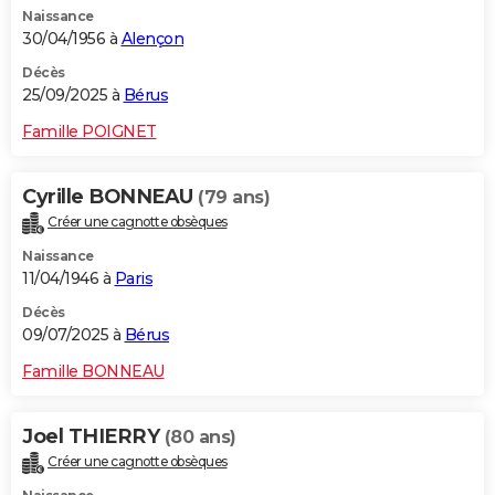
Naissance
City break
Voyage de noces
Climat
Destinations
Voyage nature
Forum
+
PHOTO
30/04/1956 à
Alençon
GUIDES D'ACHAT
Décès
25/09/2025 à
Bérus
BONS PLANS
Famille POIGNET
CARTE DE VOEUX
Cyrille BONNEAU
(79 ans)
Carte Bonne année
Carte Pâques
Carte de Noël
Carte Saint-Valentin
Carte d'anniversaire
DICTIONNAIRE
Créer une cagnotte obsèques
Biographies
Expressions
Dictionnaire
Citations
Proverbes
PROGRAMME TV
Naissance
11/04/1946 à
Paris
COPAINS D'AVANT
Décès
09/07/2025 à
Bérus
Se connecter
Collèges
Universités
Service militaire
S'inscrire
Lycées
Primaires
Entreprises
Avis de recherche
AVIS DE DÉCÈS
Famille BONNEAU
FORUM
Lifestyle
Sport
Television
Cinema
Bricolage
Culture
Auto
Voyage
Joel THIERRY
(80 ans)
Créer une cagnotte obsèques