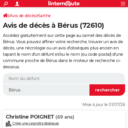
ACTUALITÉS
Connexion
S'inscrire
Avis de décès
Sarthe
Rechercher
Société
Education
Villes
Politique
Faits Divers
Monde
+
SPORT
Avis de décès à Bérus (72610)
Football
Cyclisme
Forum
Coupe du monde 2026
Tennis
Rugby
CULTURE
Accédez gratuitement sur cette page au carnet des décès de
TNT
Cinéma
Musique
Programme TV
Streaming
Sorties cinéma
+
Bérus. Vous pouvez affiner votre recherche, trouver un avis de
FINANCE
décès, une nécrologie ou un avis d'obsèques plus ancien en
Impôts
Immobilier
Banque
Crédit
Retraite
Epargne
Risques naturels par ville
Assurance
AUTO
tapant le nom d'un défunt et/ou le nom (ou code postal) d'une
commune proche de Bérus dans le moteur de recherche ci-
Réserver un essai
Berlines
Forum auto
Essais
Citadines
SUV
+
HIGH-TECH
dessous.
Meilleur smartphone
Ordinateurs
Guide high-tech
Mobiles
Internet
Jeux vidéo
+
BRICOLAGE
Aménagement intérieur
Cuisine
Jardinage
+
Forum
Extérieur
Salle de bains
Rangement
WEEK-END
Escapades
Expositions
Week-end nature
Guides de France
Patrimoine
Musées
+
LIFESTYLE
Mise à jour le 01/07/26
Bien-être
Mode
+
Art de vivre
Loisirs
Modes de vie
SANTE
Christine POIGNET
(69 ans)
Guide de la santé
Médicaments
+
Alimentation
Maladies
Sommeil
VOYAGE
Créer une cagnotte obsèques