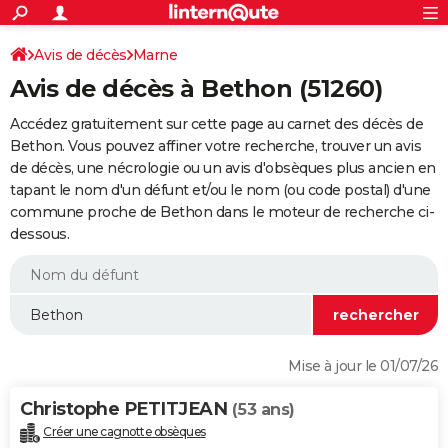
ACTUALITÉS
Connexion
S'inscrire
Avis de décès
Marne
Rechercher
Société
Education
Villes
Politique
Faits Divers
Monde
+
SPORT
Avis de décès à Bethon (51260)
Football
Cyclisme
Forum
Coupe du monde 2026
Tennis
Rugby
CULTURE
Accédez gratuitement sur cette page au carnet des décès de
TNT
Cinéma
Musique
Programme TV
Streaming
Sorties cinéma
+
Bethon. Vous pouvez affiner votre recherche, trouver un avis
FINANCE
de décès, une nécrologie ou un avis d'obsèques plus ancien en
Impôts
Immobilier
Banque
Crédit
Retraite
Epargne
Risques naturels par ville
Assurance
AUTO
tapant le nom d'un défunt et/ou le nom (ou code postal) d'une
commune proche de Bethon dans le moteur de recherche ci-
Réserver un essai
Berlines
Forum auto
Essais
Citadines
SUV
+
HIGH-TECH
dessous.
Meilleur smartphone
Ordinateurs
Guide high-tech
Mobiles
Internet
Jeux vidéo
+
BRICOLAGE
Aménagement intérieur
Cuisine
Jardinage
+
Forum
Extérieur
Salle de bains
Rangement
WEEK-END
Escapades
Expositions
Week-end nature
Guides de France
Patrimoine
Musées
+
LIFESTYLE
Mise à jour le 01/07/26
Bien-être
Mode
+
Art de vivre
Loisirs
Modes de vie
SANTE
Christophe PETITJEAN
(53 ans)
Guide de la santé
Médicaments
+
Alimentation
Maladies
Sommeil
VOYAGE
Créer une cagnotte obsèques