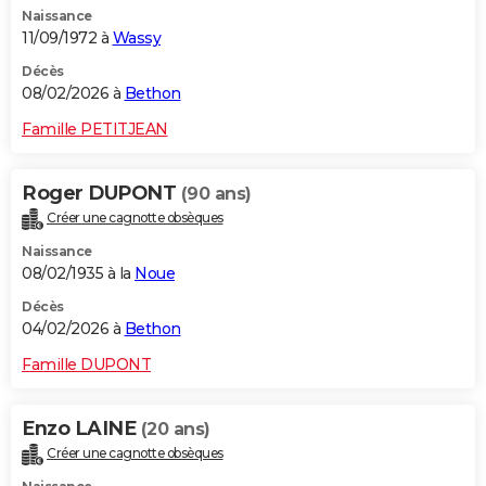
Naissance
City break
Voyage de noces
Climat
Destinations
Voyage nature
Forum
+
PHOTO
11/09/1972 à
Wassy
GUIDES D'ACHAT
Décès
08/02/2026 à
Bethon
BONS PLANS
Famille PETITJEAN
CARTE DE VOEUX
Roger DUPONT
(90 ans)
Carte Bonne année
Carte Pâques
Carte de Noël
Carte Saint-Valentin
Carte d'anniversaire
DICTIONNAIRE
Créer une cagnotte obsèques
Biographies
Expressions
Dictionnaire
Citations
Proverbes
PROGRAMME TV
Naissance
08/02/1935 à la
Noue
COPAINS D'AVANT
Décès
04/02/2026 à
Bethon
Se connecter
Collèges
Universités
Service militaire
S'inscrire
Lycées
Primaires
Entreprises
Avis de recherche
AVIS DE DÉCÈS
Famille DUPONT
FORUM
Lifestyle
Sport
Television
Cinema
Bricolage
Culture
Auto
Voyage
Enzo LAINE
(20 ans)
Créer une cagnotte obsèques