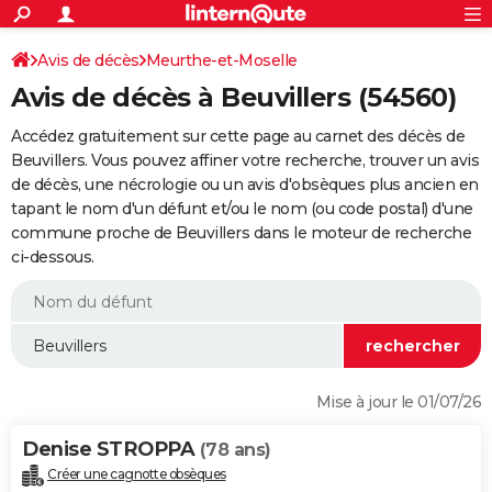
ACTUALITÉS
Connexion
S'inscrire
Avis de décès
Meurthe-et-Moselle
Rechercher
Société
Education
Villes
Politique
Faits Divers
Monde
+
SPORT
Avis de décès à Beuvillers (54560)
Football
Cyclisme
Forum
Coupe du monde 2026
Tennis
Rugby
CULTURE
Accédez gratuitement sur cette page au carnet des décès de
TNT
Cinéma
Musique
Programme TV
Streaming
Sorties cinéma
+
Beuvillers. Vous pouvez affiner votre recherche, trouver un avis
FINANCE
de décès, une nécrologie ou un avis d'obsèques plus ancien en
Impôts
Immobilier
Banque
Crédit
Retraite
Epargne
Risques naturels par ville
Assurance
AUTO
tapant le nom d'un défunt et/ou le nom (ou code postal) d'une
commune proche de Beuvillers dans le moteur de recherche
Réserver un essai
Berlines
Forum auto
Essais
Citadines
SUV
+
HIGH-TECH
ci-dessous.
Meilleur smartphone
Ordinateurs
Guide high-tech
Mobiles
Internet
Jeux vidéo
+
BRICOLAGE
Aménagement intérieur
Cuisine
Jardinage
+
Forum
Extérieur
Salle de bains
Rangement
WEEK-END
Escapades
Expositions
Week-end nature
Guides de France
Patrimoine
Musées
+
LIFESTYLE
Mise à jour le 01/07/26
Bien-être
Mode
+
Art de vivre
Loisirs
Modes de vie
SANTE
Denise STROPPA
(78 ans)
Guide de la santé
Médicaments
+
Alimentation
Maladies
Sommeil
VOYAGE
Créer une cagnotte obsèques