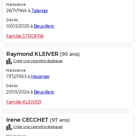
Naissance
City break
Voyage de noces
Climat
Destinations
Voyage nature
Forum
+
PHOTO
26/11/1946 à
Talange
GUIDES D'ACHAT
Décès
10/03/2025 à
Beuvillers
BONS PLANS
Famille STROPPA
CARTE DE VOEUX
Raymond KLEIVER
(90 ans)
Carte Bonne année
Carte Pâques
Carte de Noël
Carte Saint-Valentin
Carte d'anniversaire
DICTIONNAIRE
Créer une cagnotte obsèques
Biographies
Expressions
Dictionnaire
Citations
Proverbes
PROGRAMME TV
Naissance
17/12/1933 à
Hayange
COPAINS D'AVANT
Décès
21/03/2024 à
Beuvillers
Se connecter
Collèges
Universités
Service militaire
S'inscrire
Lycées
Primaires
Entreprises
Avis de recherche
AVIS DE DÉCÈS
Famille KLEIVER
FORUM
Lifestyle
Sport
Television
Cinema
Bricolage
Culture
Auto
Voyage
Irene CECCHET
(97 ans)
Créer une cagnotte obsèques