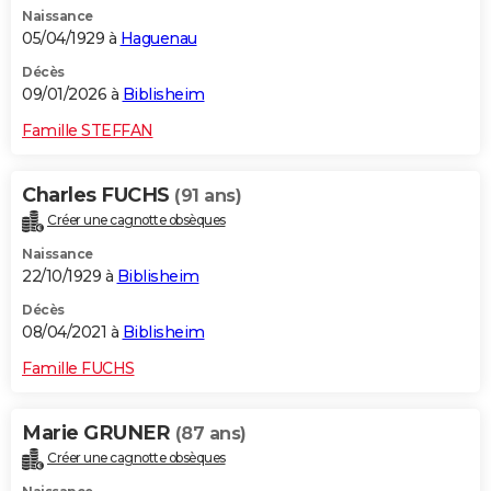
Naissance
City break
Voyage de noces
Climat
Destinations
Voyage nature
Forum
+
PHOTO
05/04/1929 à
Haguenau
GUIDES D'ACHAT
Décès
09/01/2026 à
Biblisheim
BONS PLANS
Famille STEFFAN
CARTE DE VOEUX
Charles FUCHS
(91 ans)
Carte Bonne année
Carte Pâques
Carte de Noël
Carte Saint-Valentin
Carte d'anniversaire
DICTIONNAIRE
Créer une cagnotte obsèques
Biographies
Expressions
Dictionnaire
Citations
Proverbes
PROGRAMME TV
Naissance
22/10/1929 à
Biblisheim
COPAINS D'AVANT
Décès
08/04/2021 à
Biblisheim
Se connecter
Collèges
Universités
Service militaire
S'inscrire
Lycées
Primaires
Entreprises
Avis de recherche
AVIS DE DÉCÈS
Famille FUCHS
FORUM
Lifestyle
Sport
Television
Cinema
Bricolage
Culture
Auto
Voyage
Marie GRUNER
(87 ans)
Créer une cagnotte obsèques