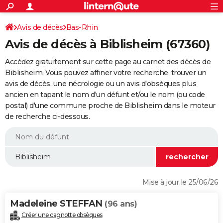
ACTUALITÉS
Connexion
S'inscrire
Avis de décès
Bas-Rhin
Rechercher
Société
Education
Villes
Politique
Faits Divers
Monde
+
SPORT
Avis de décès à Biblisheim (67360)
Football
Cyclisme
Forum
Coupe du monde 2026
Tennis
Rugby
CULTURE
Accédez gratuitement sur cette page au carnet des décès de
TNT
Cinéma
Musique
Programme TV
Streaming
Sorties cinéma
+
Biblisheim. Vous pouvez affiner votre recherche, trouver un
FINANCE
avis de décès, une nécrologie ou un avis d'obsèques plus
Impôts
Immobilier
Banque
Crédit
Retraite
Epargne
Risques naturels par ville
Assurance
AUTO
ancien en tapant le nom d'un défunt et/ou le nom (ou code
postal) d'une commune proche de Biblisheim dans le moteur
Réserver un essai
Berlines
Forum auto
Essais
Citadines
SUV
+
HIGH-TECH
de recherche ci-dessous.
Meilleur smartphone
Ordinateurs
Guide high-tech
Mobiles
Internet
Jeux vidéo
+
BRICOLAGE
Aménagement intérieur
Cuisine
Jardinage
+
Forum
Extérieur
Salle de bains
Rangement
WEEK-END
Escapades
Expositions
Week-end nature
Guides de France
Patrimoine
Musées
+
LIFESTYLE
Mise à jour le 25/06/26
Bien-être
Mode
+
Art de vivre
Loisirs
Modes de vie
SANTE
Madeleine STEFFAN
(96 ans)
Guide de la santé
Médicaments
+
Alimentation
Maladies
Sommeil
VOYAGE
Créer une cagnotte obsèques