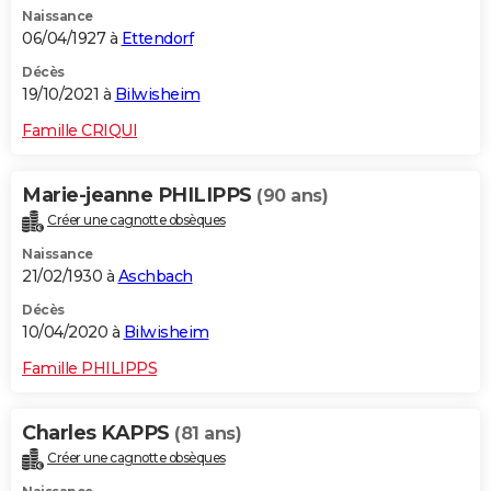
Naissance
City break
Voyage de noces
Climat
Destinations
Voyage nature
Forum
+
PHOTO
06/04/1927 à
Ettendorf
GUIDES D'ACHAT
Décès
19/10/2021 à
Bilwisheim
BONS PLANS
Famille CRIQUI
CARTE DE VOEUX
Marie-jeanne PHILIPPS
(90 ans)
Carte Bonne année
Carte Pâques
Carte de Noël
Carte Saint-Valentin
Carte d'anniversaire
DICTIONNAIRE
Créer une cagnotte obsèques
Biographies
Expressions
Dictionnaire
Citations
Proverbes
PROGRAMME TV
Naissance
21/02/1930 à
Aschbach
COPAINS D'AVANT
Décès
10/04/2020 à
Bilwisheim
Se connecter
Collèges
Universités
Service militaire
S'inscrire
Lycées
Primaires
Entreprises
Avis de recherche
AVIS DE DÉCÈS
Famille PHILIPPS
FORUM
Lifestyle
Sport
Television
Cinema
Bricolage
Culture
Auto
Voyage
Charles KAPPS
(81 ans)
Créer une cagnotte obsèques