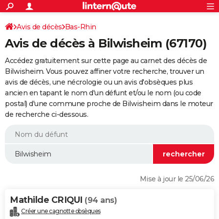
ACTUALITÉS
Connexion
S'inscrire
Avis de décès
Bas-Rhin
Rechercher
Société
Education
Villes
Politique
Faits Divers
Monde
+
SPORT
Avis de décès à Bilwisheim (67170)
Football
Cyclisme
Forum
Coupe du monde 2026
Tennis
Rugby
CULTURE
Accédez gratuitement sur cette page au carnet des décès de
TNT
Cinéma
Musique
Programme TV
Streaming
Sorties cinéma
+
Bilwisheim. Vous pouvez affiner votre recherche, trouver un
FINANCE
avis de décès, une nécrologie ou un avis d'obsèques plus
Impôts
Immobilier
Banque
Crédit
Retraite
Epargne
Risques naturels par ville
Assurance
AUTO
ancien en tapant le nom d'un défunt et/ou le nom (ou code
postal) d'une commune proche de Bilwisheim dans le moteur
Réserver un essai
Berlines
Forum auto
Essais
Citadines
SUV
+
HIGH-TECH
de recherche ci-dessous.
Meilleur smartphone
Ordinateurs
Guide high-tech
Mobiles
Internet
Jeux vidéo
+
BRICOLAGE
Aménagement intérieur
Cuisine
Jardinage
+
Forum
Extérieur
Salle de bains
Rangement
WEEK-END
Escapades
Expositions
Week-end nature
Guides de France
Patrimoine
Musées
+
LIFESTYLE
Mise à jour le 25/06/26
Bien-être
Mode
+
Art de vivre
Loisirs
Modes de vie
SANTE
Mathilde CRIQUI
(94 ans)
Guide de la santé
Médicaments
+
Alimentation
Maladies
Sommeil
VOYAGE
Créer une cagnotte obsèques