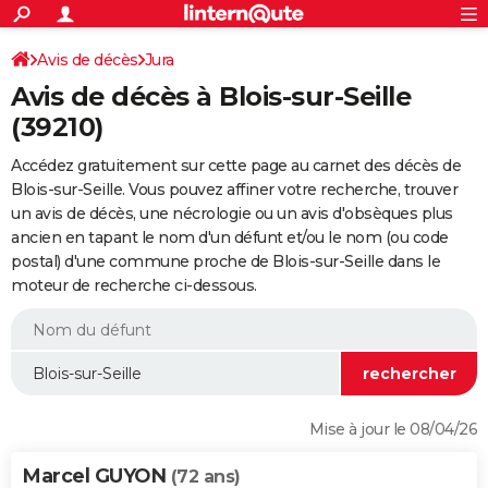
ACTUALITÉS
Connexion
S'inscrire
Avis de décès
Jura
Rechercher
Société
Education
Villes
Politique
Faits Divers
Monde
+
SPORT
Avis de décès à Blois-sur-Seille
Football
Cyclisme
Forum
Coupe du monde 2026
Tennis
Rugby
CULTURE
(39210)
TNT
Cinéma
Musique
Programme TV
Streaming
Sorties cinéma
+
FINANCE
Accédez gratuitement sur cette page au carnet des décès de
Blois-sur-Seille. Vous pouvez affiner votre recherche, trouver
Impôts
Immobilier
Banque
Crédit
Retraite
Epargne
Risques naturels par ville
Assurance
AUTO
un avis de décès, une nécrologie ou un avis d'obsèques plus
ancien en tapant le nom d'un défunt et/ou le nom (ou code
Réserver un essai
Berlines
Forum auto
Essais
Citadines
SUV
+
HIGH-TECH
postal) d'une commune proche de Blois-sur-Seille dans le
moteur de recherche ci-dessous.
Meilleur smartphone
Ordinateurs
Guide high-tech
Mobiles
Internet
Jeux vidéo
+
BRICOLAGE
Aménagement intérieur
Cuisine
Jardinage
+
Forum
Extérieur
Salle de bains
Rangement
WEEK-END
Escapades
Expositions
Week-end nature
Guides de France
Patrimoine
Musées
+
LIFESTYLE
Bien-être
Mode
+
Art de vivre
Loisirs
Modes de vie
SANTE
Mise à jour le 08/04/26
Guide de la santé
Médicaments
+
Alimentation
Maladies
Sommeil
VOYAGE
Marcel GUYON
(72 ans)