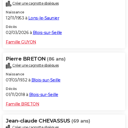
Créer une cagnotte obsèques
City break
Voyage de noces
Climat
Destinations
Voyage nature
Forum
+
PHOTO
Naissance
12/11/1953 à
Lons-le-Saunier
GUIDES D'ACHAT
Décès
BONS PLANS
02/03/2026 à
Blois-sur-Seille
CARTE DE VOEUX
Famille GUYON
Carte Bonne année
Carte Pâques
Carte de Noël
Carte Saint-Valentin
Carte d'anniversaire
DICTIONNAIRE
Pierre BRETON
(86 ans)
Biographies
Expressions
Dictionnaire
Citations
Proverbes
PROGRAMME TV
Créer une cagnotte obsèques
Naissance
COPAINS D'AVANT
07/03/1932 à
Blois-sur-Seille
Se connecter
Collèges
Universités
Service militaire
S'inscrire
Lycées
Primaires
Entreprises
Avis de recherche
AVIS DE DÉCÈS
Décès
01/11/2018 à
Blois-sur-Seille
FORUM
Famille BRETON
Lifestyle
Sport
Television
Cinema
Bricolage
Culture
Auto
Voyage
Jean-claude CHEVASSUS
(69 ans)
Créer une cagnotte obsèques