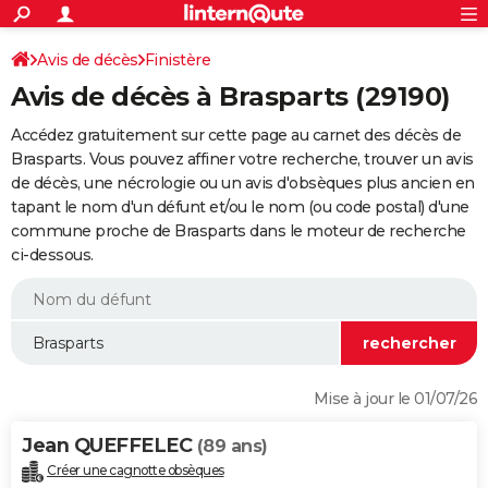
ACTUALITÉS
Connexion
S'inscrire
Avis de décès
Finistère
Rechercher
Société
Education
Villes
Politique
Faits Divers
Monde
+
SPORT
Avis de décès à Brasparts (29190)
Football
Cyclisme
Forum
Coupe du monde 2026
Tennis
Rugby
CULTURE
Accédez gratuitement sur cette page au carnet des décès de
TNT
Cinéma
Musique
Programme TV
Streaming
Sorties cinéma
+
Brasparts. Vous pouvez affiner votre recherche, trouver un avis
FINANCE
de décès, une nécrologie ou un avis d'obsèques plus ancien en
Impôts
Immobilier
Banque
Crédit
Retraite
Epargne
Risques naturels par ville
Assurance
AUTO
tapant le nom d'un défunt et/ou le nom (ou code postal) d'une
commune proche de Brasparts dans le moteur de recherche
Réserver un essai
Berlines
Forum auto
Essais
Citadines
SUV
+
HIGH-TECH
ci-dessous.
Meilleur smartphone
Ordinateurs
Guide high-tech
Mobiles
Internet
Jeux vidéo
+
BRICOLAGE
Aménagement intérieur
Cuisine
Jardinage
+
Forum
Extérieur
Salle de bains
Rangement
WEEK-END
Escapades
Expositions
Week-end nature
Guides de France
Patrimoine
Musées
+
LIFESTYLE
Mise à jour le 01/07/26
Bien-être
Mode
+
Art de vivre
Loisirs
Modes de vie
SANTE
Jean QUEFFELEC
(89 ans)
Guide de la santé
Médicaments
+
Alimentation
Maladies
Sommeil
VOYAGE
Créer une cagnotte obsèques