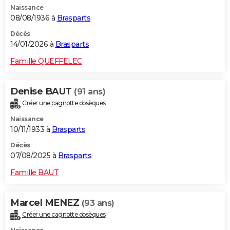
Naissance
City break
Voyage de noces
Climat
Destinations
Voyage nature
Forum
+
PHOTO
08/08/1936 à
Brasparts
GUIDES D'ACHAT
Décès
14/01/2026 à
Brasparts
BONS PLANS
Famille QUEFFELEC
CARTE DE VOEUX
Denise BAUT
(91 ans)
Carte Bonne année
Carte Pâques
Carte de Noël
Carte Saint-Valentin
Carte d'anniversaire
DICTIONNAIRE
Créer une cagnotte obsèques
Biographies
Expressions
Dictionnaire
Citations
Proverbes
PROGRAMME TV
Naissance
10/11/1933 à
Brasparts
COPAINS D'AVANT
Décès
07/08/2025 à
Brasparts
Se connecter
Collèges
Universités
Service militaire
S'inscrire
Lycées
Primaires
Entreprises
Avis de recherche
AVIS DE DÉCÈS
Famille BAUT
FORUM
Lifestyle
Sport
Television
Cinema
Bricolage
Culture
Auto
Voyage
Marcel MENEZ
(93 ans)
Créer une cagnotte obsèques