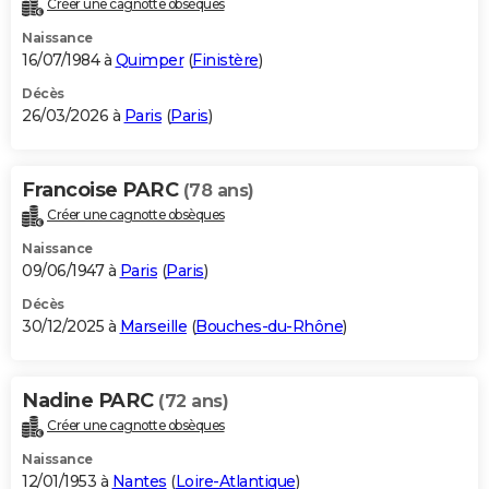
Créer une cagnotte obsèques
City break
Voyage de noces
Climat
Destinations
Voyage nature
Forum
+
PHOTO
Naissance
16/07/1984 à
Quimper
(
Finistère
)
GUIDES D'ACHAT
Décès
26/03/2026 à
Paris
(
Paris
)
BONS PLANS
CARTE DE VOEUX
Francoise PARC
(78 ans)
Carte Bonne année
Carte Pâques
Carte de Noël
Carte Saint-Valentin
Carte d'anniversaire
DICTIONNAIRE
Créer une cagnotte obsèques
Biographies
Expressions
Dictionnaire
Citations
Proverbes
PROGRAMME TV
Naissance
09/06/1947 à
Paris
(
Paris
)
COPAINS D'AVANT
Décès
30/12/2025 à
Marseille
(
Bouches-du-Rhône
)
Se connecter
Collèges
Universités
Service militaire
S'inscrire
Lycées
Primaires
Entreprises
Avis de recherche
AVIS DE DÉCÈS
FORUM
Nadine PARC
(72 ans)
Lifestyle
Sport
Television
Cinema
Bricolage
Culture
Auto
Voyage
Créer une cagnotte obsèques
Naissance
12/01/1953 à
Nantes
(
Loire-Atlantique
)