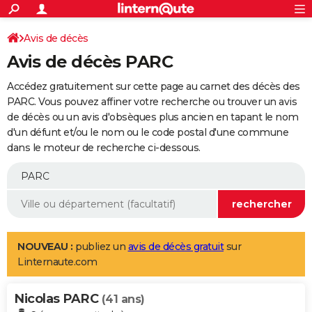
ACTUALITÉS
Connexion
S'inscrire
Avis de décès
Rechercher
Société
Education
Villes
Politique
Faits Divers
Monde
+
SPORT
Avis de décès PARC
Football
Cyclisme
Forum
Coupe du monde 2026
Tennis
Rugby
CULTURE
Accédez gratuitement sur cette page au carnet des décès des
TNT
Cinéma
Musique
Programme TV
Streaming
Sorties cinéma
+
PARC. Vous pouvez affiner votre recherche ou trouver un avis
FINANCE
de décès ou un avis d'obsèques plus ancien en tapant le nom
Impôts
Immobilier
Banque
Crédit
Retraite
Epargne
Risques naturels par ville
Assurance
AUTO
d'un défunt et/ou le nom ou le code postal d'une commune
dans le moteur de recherche ci-dessous.
Réserver un essai
Berlines
Forum auto
Essais
Citadines
SUV
+
HIGH-TECH
Meilleur smartphone
Ordinateurs
Guide high-tech
Mobiles
Internet
Jeux vidéo
+
BRICOLAGE
Aménagement intérieur
Cuisine
Jardinage
+
Forum
Extérieur
Salle de bains
Rangement
WEEK-END
Escapades
Expositions
Week-end nature
Guides de France
Patrimoine
Musées
+
LIFESTYLE
NOUVEAU :
publiez un
avis de décès gratuit
sur
Linternaute.com
Bien-être
Mode
+
Art de vivre
Loisirs
Modes de vie
SANTE
Nicolas PARC
Guide de la santé
Médicaments
+
Alimentation
Maladies
Sommeil
(41 ans)
VOYAGE