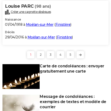
Louise PARC
(98 ans)
Créer une cagnotte obsèques
Naissance
01/04/1918 à
Moëlan-sur-Mer
(
Finistère
)
Décès
29/04/2016 à
Moëlan-sur-Mer
(
Finistère
)
1
2
3
4
5
Carte de condoléances : envoyer
gratuitement une carte
Message de condoléances :
exemples de textes et modèle de
courrier