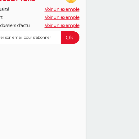
alité
Voir un exemple
rt
Voir un exemple
dossiers d'actu
Voir un exemple