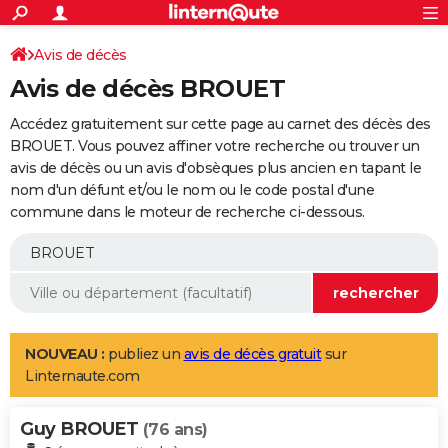
ACTUALITÉS
Connexion
S'inscrire
Avis de décès
Rechercher
Société
Education
Villes
Politique
Faits Divers
Monde
+
SPORT
Avis de décès BROUET
Football
Cyclisme
Forum
Coupe du monde 2026
Tennis
Rugby
CULTURE
Accédez gratuitement sur cette page au carnet des décès des
TNT
Cinéma
Musique
Programme TV
Streaming
Sorties cinéma
+
BROUET. Vous pouvez affiner votre recherche ou trouver un
FINANCE
avis de décès ou un avis d'obsèques plus ancien en tapant le
Impôts
Immobilier
Banque
Crédit
Retraite
Epargne
Risques naturels par ville
Assurance
AUTO
nom d'un défunt et/ou le nom ou le code postal d'une
commune dans le moteur de recherche ci-dessous.
Réserver un essai
Berlines
Forum auto
Essais
Citadines
SUV
+
HIGH-TECH
Meilleur smartphone
Ordinateurs
Guide high-tech
Mobiles
Internet
Jeux vidéo
+
BRICOLAGE
Aménagement intérieur
Cuisine
Jardinage
+
Forum
Extérieur
Salle de bains
Rangement
WEEK-END
Escapades
Expositions
Week-end nature
Guides de France
Patrimoine
Musées
+
LIFESTYLE
NOUVEAU :
publiez un
avis de décès gratuit
sur
Linternaute.com
Bien-être
Mode
+
Art de vivre
Loisirs
Modes de vie
SANTE
Guy BROUET
Guide de la santé
Médicaments
+
Alimentation
Maladies
Sommeil
(76 ans)
VOYAGE