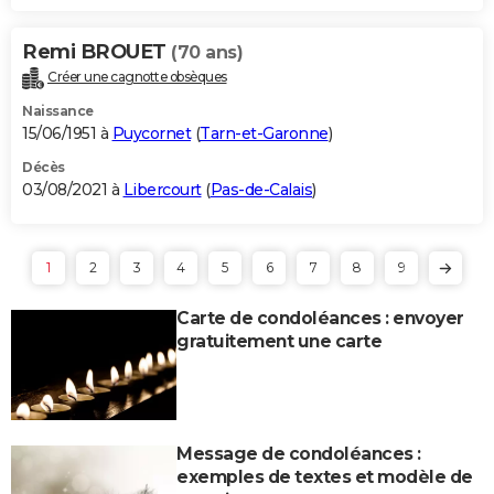
Remi BROUET
(70 ans)
Créer une cagnotte obsèques
Naissance
15/06/1951 à
Puycornet
(
Tarn-et-Garonne
)
Décès
03/08/2021 à
Libercourt
(
Pas-de-Calais
)
1
2
3
4
5
6
7
8
9
Carte de condoléances : envoyer
gratuitement une carte
Message de condoléances :
exemples de textes et modèle de