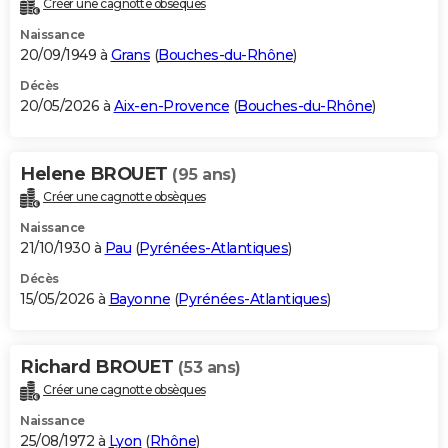
Créer une cagnotte obsèques
City break
Voyage de noces
Climat
Destinations
Voyage nature
Forum
+
PHOTO
Naissance
20/09/1949 à
Grans
(
Bouches-du-Rhône
)
GUIDES D'ACHAT
Décès
20/05/2026 à
Aix-en-Provence
(
Bouches-du-Rhône
)
BONS PLANS
CARTE DE VOEUX
Helene BROUET
(95 ans)
Carte Bonne année
Carte Pâques
Carte de Noël
Carte Saint-Valentin
Carte d'anniversaire
DICTIONNAIRE
Créer une cagnotte obsèques
Biographies
Expressions
Dictionnaire
Citations
Proverbes
PROGRAMME TV
Naissance
21/10/1930 à
Pau
(
Pyrénées-Atlantiques
)
COPAINS D'AVANT
Décès
15/05/2026 à
Bayonne
(
Pyrénées-Atlantiques
)
Se connecter
Collèges
Universités
Service militaire
S'inscrire
Lycées
Primaires
Entreprises
Avis de recherche
AVIS DE DÉCÈS
FORUM
Richard BROUET
(53 ans)
Lifestyle
Sport
Television
Cinema
Bricolage
Culture
Auto
Voyage
Créer une cagnotte obsèques
Naissance
25/08/1972 à
Lyon
(
Rhône
)