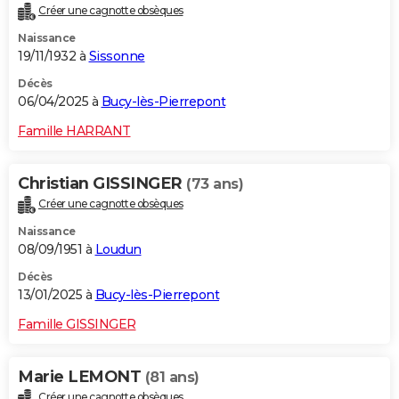
Créer une cagnotte obsèques
City break
Voyage de noces
Climat
Destinations
Voyage nature
Forum
+
PHOTO
Naissance
19/11/1932 à
Sissonne
GUIDES D'ACHAT
Décès
BONS PLANS
06/04/2025 à
Bucy-lès-Pierrepont
CARTE DE VOEUX
Famille HARRANT
Carte Bonne année
Carte Pâques
Carte de Noël
Carte Saint-Valentin
Carte d'anniversaire
DICTIONNAIRE
Christian GISSINGER
(73 ans)
Biographies
Expressions
Dictionnaire
Citations
Proverbes
PROGRAMME TV
Créer une cagnotte obsèques
Naissance
COPAINS D'AVANT
08/09/1951 à
Loudun
Se connecter
Collèges
Universités
Service militaire
S'inscrire
Lycées
Primaires
Entreprises
Avis de recherche
AVIS DE DÉCÈS
Décès
13/01/2025 à
Bucy-lès-Pierrepont
FORUM
Famille GISSINGER
Lifestyle
Sport
Television
Cinema
Bricolage
Culture
Auto
Voyage
Marie LEMONT
(81 ans)
Créer une cagnotte obsèques