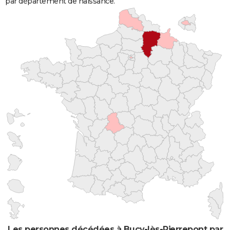
par département de naissance.
Les personnes décédées à Bucy-lès-Pierrepont par l