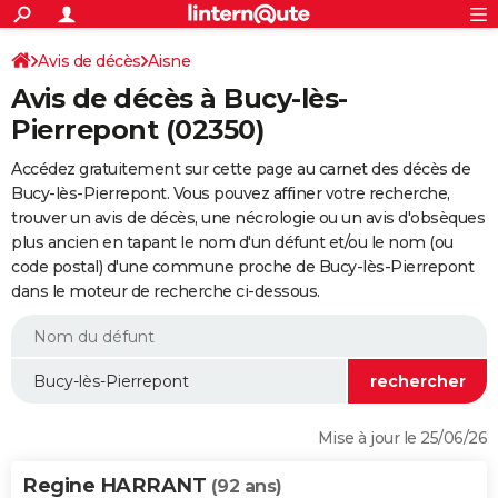
ACTUALITÉS
Connexion
S'inscrire
Avis de décès
Aisne
Rechercher
Société
Education
Villes
Politique
Faits Divers
Monde
+
SPORT
Avis de décès à Bucy-lès-
Football
Cyclisme
Forum
Coupe du monde 2026
Tennis
Rugby
CULTURE
Pierrepont (02350)
TNT
Cinéma
Musique
Programme TV
Streaming
Sorties cinéma
+
FINANCE
Accédez gratuitement sur cette page au carnet des décès de
Bucy-lès-Pierrepont. Vous pouvez affiner votre recherche,
Impôts
Immobilier
Banque
Crédit
Retraite
Epargne
Risques naturels par ville
Assurance
AUTO
trouver un avis de décès, une nécrologie ou un avis d'obsèques
plus ancien en tapant le nom d'un défunt et/ou le nom (ou
Réserver un essai
Berlines
Forum auto
Essais
Citadines
SUV
+
HIGH-TECH
code postal) d'une commune proche de Bucy-lès-Pierrepont
dans le moteur de recherche ci-dessous.
Meilleur smartphone
Ordinateurs
Guide high-tech
Mobiles
Internet
Jeux vidéo
+
BRICOLAGE
Aménagement intérieur
Cuisine
Jardinage
+
Forum
Extérieur
Salle de bains
Rangement
WEEK-END
Escapades
Expositions
Week-end nature
Guides de France
Patrimoine
Musées
+
LIFESTYLE
Bien-être
Mode
+
Art de vivre
Loisirs
Modes de vie
SANTE
Mise à jour le 25/06/26
Guide de la santé
Médicaments
+
Alimentation
Maladies
Sommeil
VOYAGE
Regine HARRANT
(92 ans)