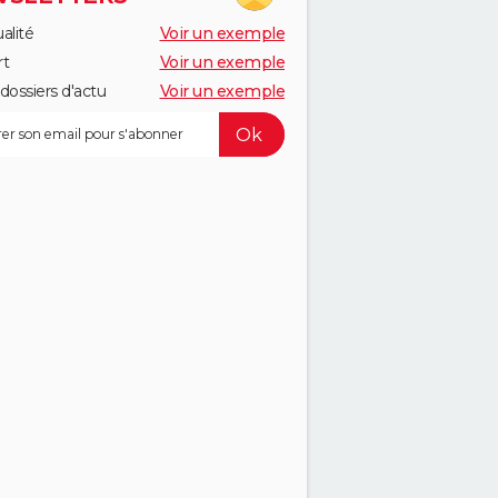
alité
Voir un exemple
rt
Voir un exemple
dossiers d'actu
Voir un exemple