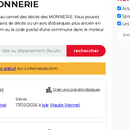
MONNERIE
Actu
Spo
e au carnet des décès des MONNERIE. Vous pouvez
 avis de décès ou un avis d'obsèques plus ancien en
Les 
nom ou le code postal d'une commune dans le moteur
s gratuit
sur Linternaute.com
s)
Créer une cagnotte obsèques
Décès
nne
)
17/03/2026 à
Isle
(
Haute-Vienne
)