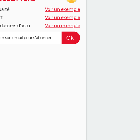
alité
Voir un exemple
rt
Voir un exemple
dossiers d'actu
Voir un exemple