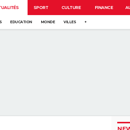
TUALITÉS
SPORT
CULTURE
FINANCE
A
S
EDUCATION
MONDE
VILLES
+
NEW